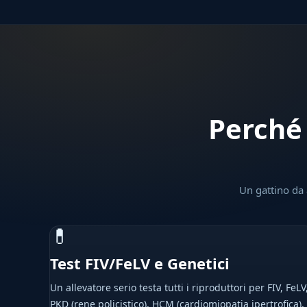
Perché 
Un gattino da 
💊
Test FIV/FeLV e Genetici
Un allevatore serio testa tutti i riproduttori per FIV, FeLV
PKD (rene policistico), HCM (cardiomiopatia ipertrofica),