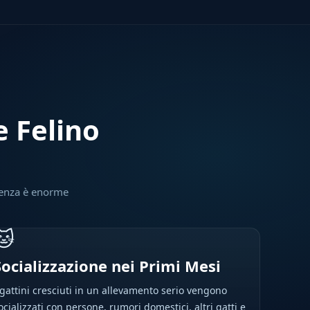
e Felino
erenza è enorme
🐱
Socializzazione nei Primi Mesi
 gattini cresciuti in un allevamento serio vengono
ocializzati con persone, rumori domestici, altri gatti e