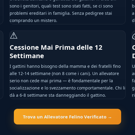
i
sono i genitori, quali test sono stati fatti, se ci sono
b
problemi ereditari in famiglia. Senza pedigree stai
a
comprando un mistero.
d
⚠
Cessione Mai Prima delle 12
Settimane
I gattini hanno bisogno della mamma e dei fratelli fino
U
alle 12-14 settimane (non 8 come i cani). Un allevatore
a
serio non cede mai prima — è fondamentale per la
f
socializzazione e lo svezzamento comportamentale. Chi li
g
dà a 6-8 settimane sta danneggiando il gattino.
r
Trova un Allevatore Felino Verificato →