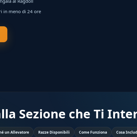
ngala al Ragdoll
ri in meno di 24 ore
alla Sezione che Ti Inte
hé un Allevatore
Razze Disponibili
Come Funziona
Cosa Inclu