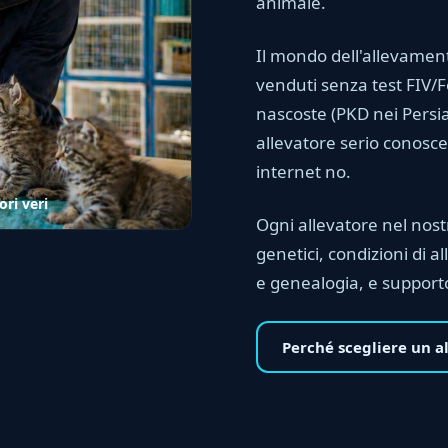
animale.
Il mondo dell'allevament
venduti senza test FIV/
nascoste (PKD nei Persi
allevatore serio conosce
internet no.
ri veri
Ogni allevatore nel nostr
genetici, condizioni di a
e genealogia, e supporto
Perché scegliere un a