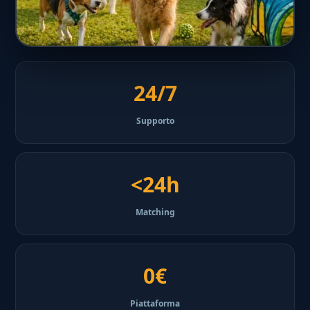
24/7
Supporto
<24h
Matching
0€
Piattaforma