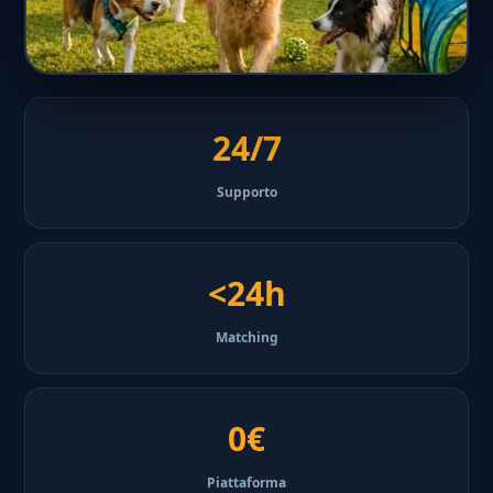
24/7
Supporto
<24h
Matching
0€
Piattaforma