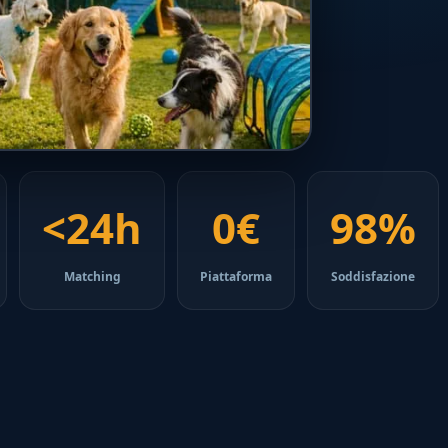
<24h
0€
98%
Matching
Piattaforma
Soddisfazione