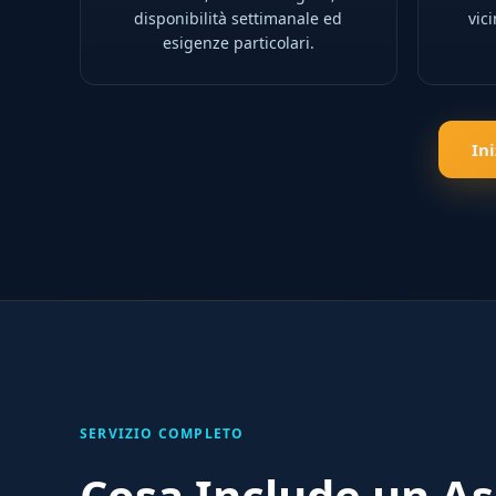
disponibilità settimanale ed
vic
esigenze particolari.
In
SERVIZIO COMPLETO
Cosa Include un As