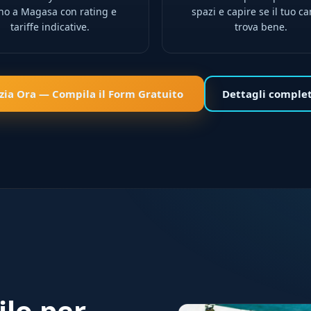
ino a Magasa con rating e
spazi e capire se il tuo ca
tariffe indicative.
trova bene.
izia Ora — Compila il Form Gratuito
Dettagli comple
ilo per