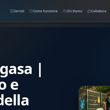
Servizi
Come Funziona
Chi Siamo
Collabora
agasa |
o e
ella