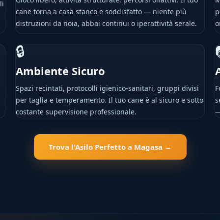
li
cane torna a casa stanco e soddisfatto — niente più
p
distruzioni da noia, abbai continui o iperattività serale.
o
🔒
Ambiente Sicuro
Spazi recintati, protocolli igienico-sanitari, gruppi divisi
F
per taglia e temperamento. Il tuo cane è al sicuro e sotto
s
costante supervisione professionale.
—
Trova l'Asilo Perfetto a Magasa →