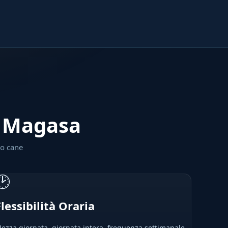
 a Magasa
uo cane
🕑
Flessibilità Oraria
ezza giornata, giornata intera, frequenza settimanale