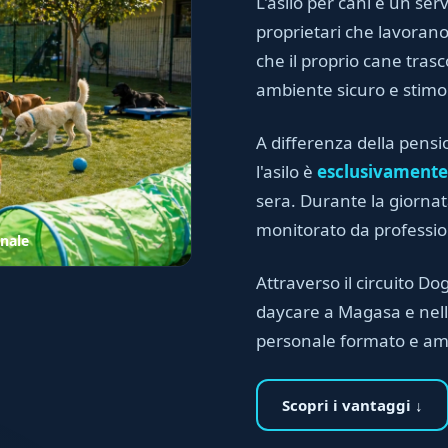
L'asilo per cani è un serv
proprietari che lavora
che il proprio cane trasc
ambiente sicuro e stimo
A differenza della pensi
l'asilo è
esclusivamente
sera. Durante la giornata
monitorato da professioni
onale
Attraverso il circuito Dog
daycare a Magasa e nella
personale formato e am
Scopri i vantaggi ↓