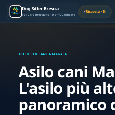
Dog Sitter Brescia
⚡
Risposta <1h
Pet Care Bresciano · Staff Qualificato
ASILO PER CANI A MAGASA
Asilo cani M
L'asilo più alt
panoramico d