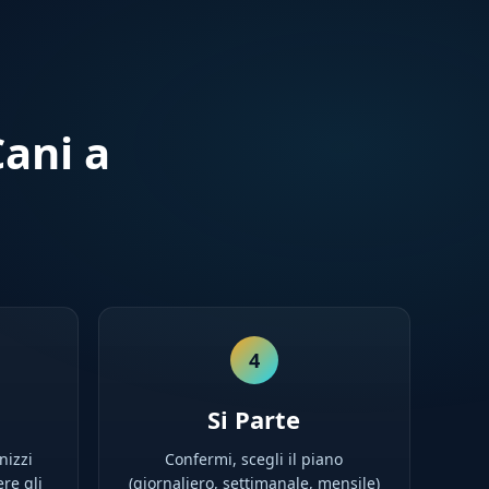
ani a
4
Si Parte
nizzi
Confermi, scegli il piano
ere gli
(giornaliero, settimanale, mensile)