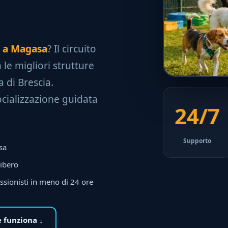
le a Magasa
? Il circuito
 le migliori strutture
 di Brescia.
socializzazione guidata
24/7
Supporto
sa
libero
ssionisti in meno di 24 ore
 funziona ↓