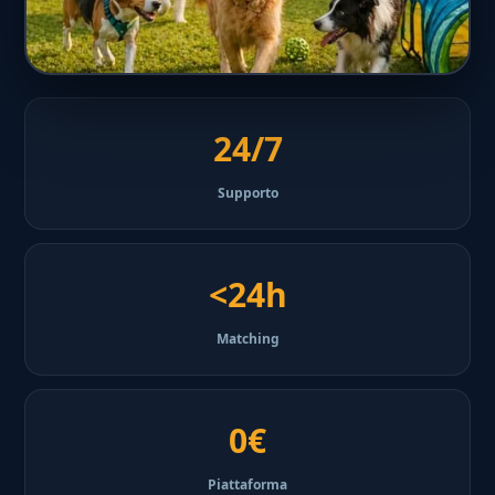
24/7
Supporto
<24h
Matching
0€
Piattaforma