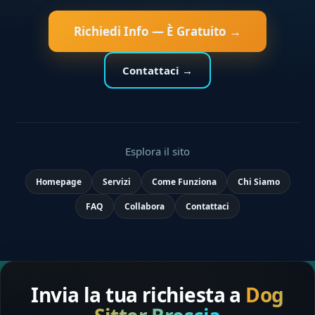
Richiedi Info — È Gratuito →
Contattaci →
Esplora il sito
Homepage
Servizi
Come Funziona
Chi Siamo
FAQ
Collabora
Contattaci
Invia la tua richiesta a
Dog