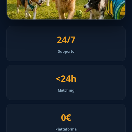
24/7
Supporto
<24h
Matching
0€
Piattaforma