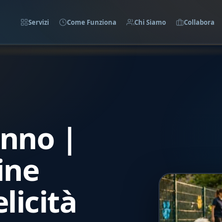
Servizi
Come Funziona
Chi Siamo
Collabora
onno |
ine
licità