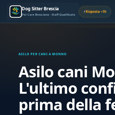
Dog Sitter Brescia
⚡
Risposta <1h
Pet Care Bresciano · Staff Qualificato
ASILO PER CANI A MONNO
Asilo cani M
L'ultimo conf
prima della fe