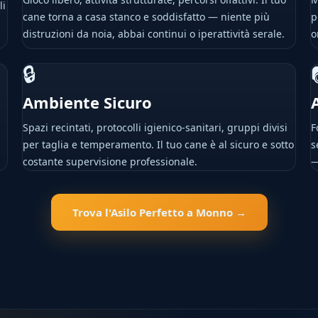
li
cane torna a casa stanco e soddisfatto — niente più
p
distruzioni da noia, abbai continui o iperattività serale.
o
🔒
Ambiente Sicuro
Spazi recintati, protocolli igienico-sanitari, gruppi divisi
F
per taglia e temperamento. Il tuo cane è al sicuro e sotto
s
costante supervisione professionale.
—
Trova l'Asilo Perfetto a Monno →