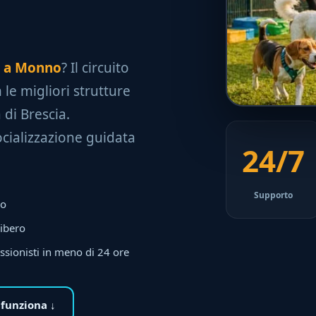
le a Monno
? Il circuito
 le migliori strutture
 di Brescia.
socializzazione guidata
24/7
Supporto
no
libero
ssionisti in meno di 24 ore
funziona ↓