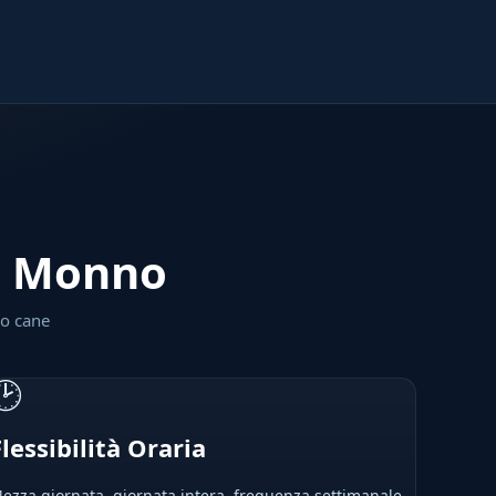
 a Monno
uo cane
🕑
Flessibilità Oraria
ezza giornata, giornata intera, frequenza settimanale