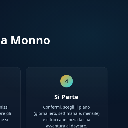
i a Monno
4
Si Parte
nizzi
Confermi, scegli il piano
ere gli
(giornaliero, settimanale, mensile)
ne si
e il tuo cane inizia la sua
avventura al daycare.