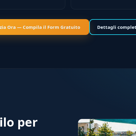
izia Ora — Compila il Form Gratuito
Dettagli comple
ilo per