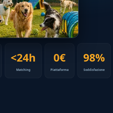
<24h
0€
98%
Matching
Piattaforma
Soddisfazione