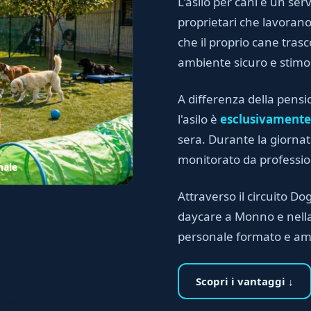
L'asilo per cani è un serv
proprietari che lavora
che il proprio cane trasc
ambiente sicuro e stimo
A differenza della pensi
l'asilo è
esclusivamente
sera. Durante la giornata
monitorato da professioni
nale
Attraverso il circuito Dog
daycare a Monno e nella 
personale formato e am
Scopri i vantaggi ↓