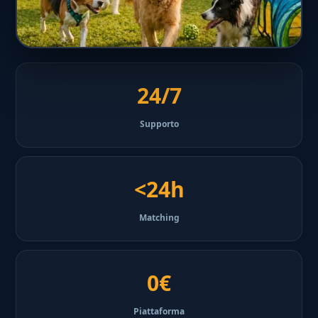
24/7
Supporto
<24h
Matching
0€
Piattaforma