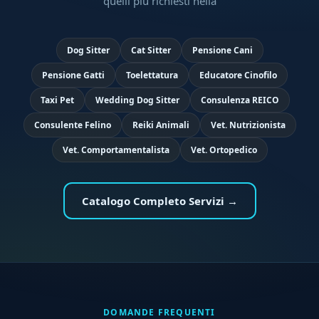
quelli più richiesti nella
Dog Sitter
Cat Sitter
Pensione Cani
Pensione Gatti
Toelettatura
Educatore Cinofilo
Taxi Pet
Wedding Dog Sitter
Consulenza REICO
Consulente Felino
Reiki Animali
Vet. Nutrizionista
Vet. Comportamentalista
Vet. Ortopedico
Catalogo Completo Servizi →
DOMANDE FREQUENTI