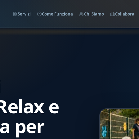
Servizi
Come Funziona
Chi Siamo
Collabora
i
Relax e
a per