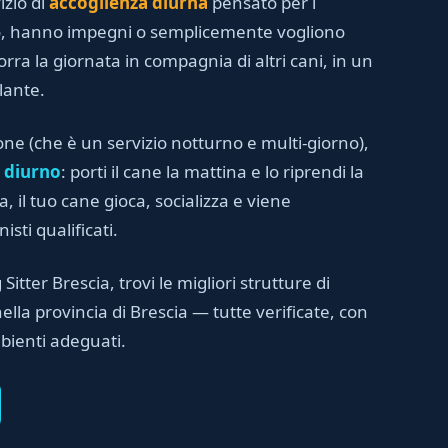
izio di
accoglienza diurna
pensato per i
no, hanno impegni o semplicemente vogliono
orra la giornata in compagnia di altri cani, in un
lante.
one (che è un servizio notturno e multi-giorno),
 diurno
: porti il cane la mattina e lo riprendi la
, il tuo cane gioca, socializza e viene
sti qualificati.
 Sitter Brescia, trovi le migliori strutture di
lla provincia di Brescia — tutte verificate, con
bienti adeguati.