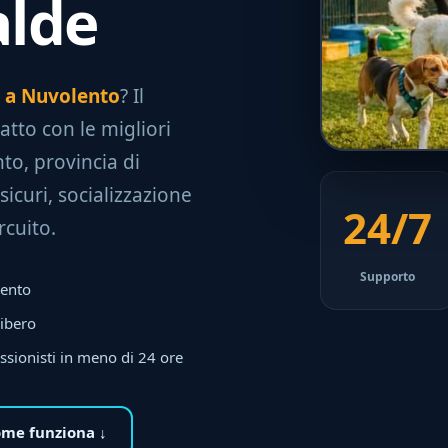
alde
le a Nuvolento
? Il
tatto con le migliori
to, provincia di
sicuri, socializzazione
24/7
rcuito.
Supporto
lento
libero
ssionisti in meno di 24 ore
me funziona ↓