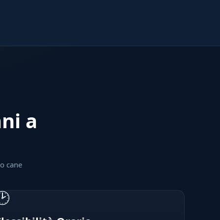
ani a
uo cane
🕑