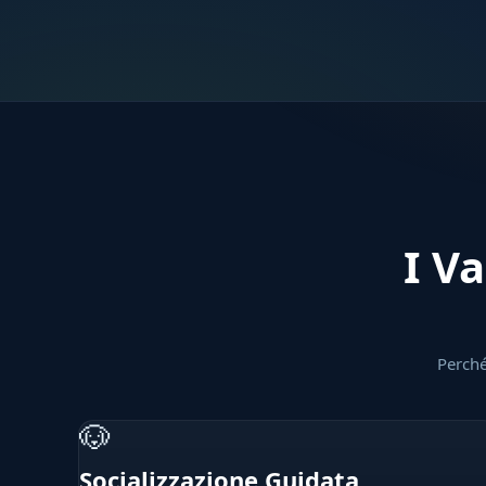
I Va
Perché
🐶
Socializzazione Guidata