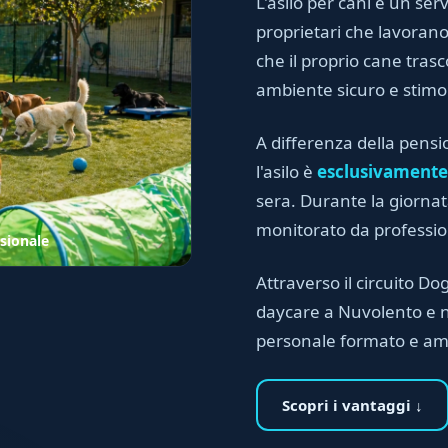
L'asilo per cani è un serv
proprietari che lavora
che il proprio cane trasc
ambiente sicuro e stimo
A differenza della pensi
l'asilo è
esclusivamente
sera. Durante la giornata
monitorato da professioni
sionale
Attraverso il circuito Dog
daycare a Nuvolento e ne
personale formato e am
Scopri i vantaggi ↓