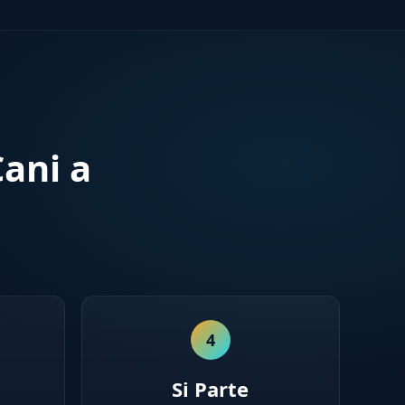
ani a
4
Si Parte