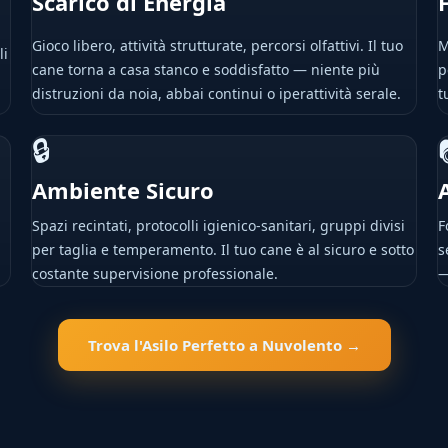
Scarico di Energia
Gioco libero, attività strutturate, percorsi olfattivi. Il tuo
M
li
cane torna a casa stanco e soddisfatto — niente più
p
distruzioni da noia, abbai continui o iperattività serale.
t
🔒
Ambiente Sicuro
Spazi recintati, protocolli igienico-sanitari, gruppi divisi
F
per taglia e temperamento. Il tuo cane è al sicuro e sotto
s
costante supervisione professionale.
—
Trova l'Asilo Perfetto a Nuvolento →