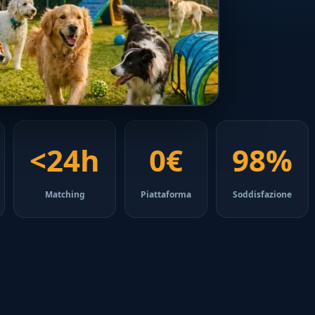
<24h
0€
98%
Matching
Piattaforma
Soddisfazione