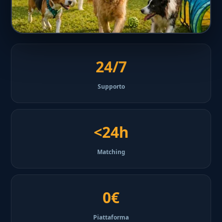
24/7
Supporto
<24h
Matching
0€
Piattaforma