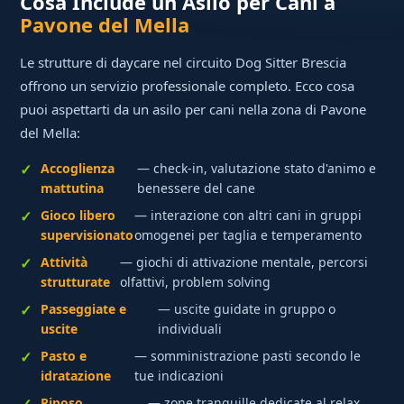
Cosa Include un Asilo per Cani a
Pavone del Mella
Le strutture di daycare nel circuito Dog Sitter Brescia
offrono un servizio professionale completo. Ecco cosa
puoi aspettarti da un asilo per cani nella zona di Pavone
del Mella:
Accoglienza
— check-in, valutazione stato d'animo e
mattutina
benessere del cane
Gioco libero
— interazione con altri cani in gruppi
supervisionato
omogenei per taglia e temperamento
Attività
— giochi di attivazione mentale, percorsi
strutturate
olfattivi, problem solving
Passeggiate e
— uscite guidate in gruppo o
uscite
individuali
Pasto e
— somministrazione pasti secondo le
idratazione
tue indicazioni
Riposo
— zone tranquille dedicate al relax