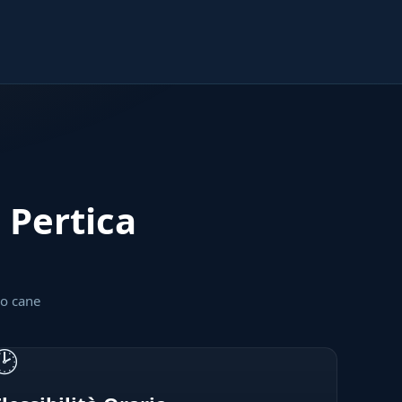
a Pertica
uo cane
🕑