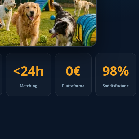
<24h
0€
98%
Matching
Piattaforma
Soddisfazione