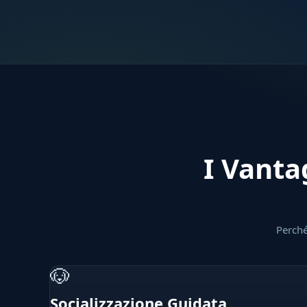
I Vantag
Perché
🐶
Socializzazione Guidata