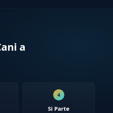
ani a
4
Si Parte