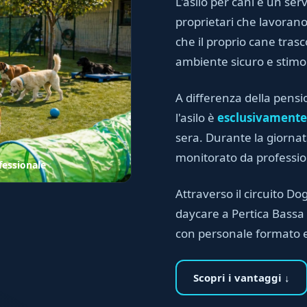
L'asilo per cani è un serv
proprietari che lavora
che il proprio cane trasc
ambiente sicuro e stimo
A differenza della pensi
l'asilo è
esclusivamente
sera. Durante la giornata
monitorato da professioni
fessionale
Attraverso il circuito Dog
daycare a Pertica Bassa e
con personale formato 
Scopri i vantaggi ↓