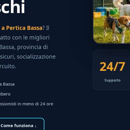
schi
e a Pertica Bassa
? Il
tatto con le migliori
Bassa, provincia di
sicuri, socializzazione
24/7
rcuito.
Supporto
ca Bassa
libero
ssionisti in meno di 24 ore
Come funziona ↓