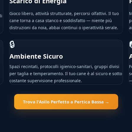
Scarico di Energia
Gioco libero, attività strutturate, percorsi olfattivi. Il tuo
M
li
cane torna a casa stanco e soddisfatto — niente più
p
distruzioni da noia, abbai continui o iperattività serale.
a
🔒
Ambiente Sicuro
Spazi recintati, protocolli igienico-sanitari, gruppi divisi
F
per taglia e temperamento. Il tuo cane è al sicuro e sotto
s
costante supervisione professionale.
—
Trova l'Asilo Perfetto a Pertica Bassa →