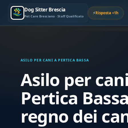
Dog Sitter Brescia
⚡
Risposta <1h
Pet Care Bresciano · Staff Qualificato
ASILO PER CANI A PERTICA BASSA
Asilo per can
Pertica Bassa 
regno dei can