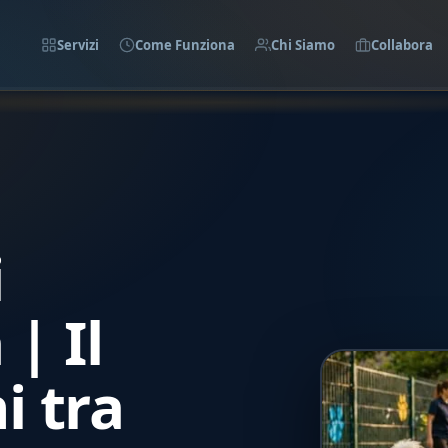
Servizi
Come Funziona
Chi Siamo
Collabora
i
| Il
i tra