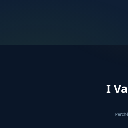
I Va
Perché