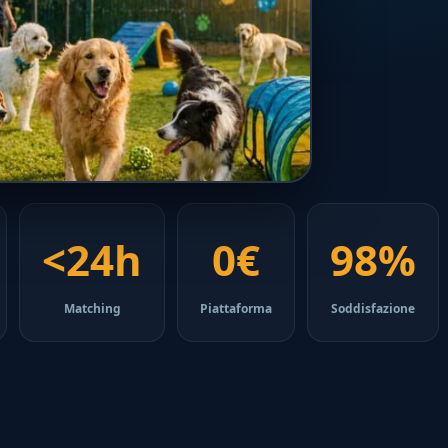
<24h
0€
98%
Matching
Piattaforma
Soddisfazione