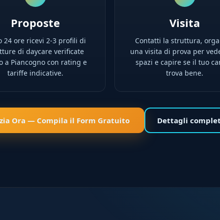
Proposte
Visita
 24 ore ricevi 2-3 profili di
Contatti la struttura, orga
tture di daycare verificate
una visita di prova per ved
no a Piancogno con rating e
spazi e capire se il tuo ca
tariffe indicative.
trova bene.
izia Ora — Compila il Form Gratuito
Dettagli comple