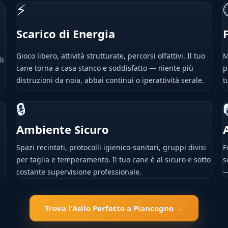
⚡
Scarico di Energia
Gioco libero, attività strutturate, percorsi olfattivi. Il tuo
M
li
cane torna a casa stanco e soddisfatto — niente più
p
distruzioni da noia, abbai continui o iperattività serale.
t
🔒
Ambiente Sicuro
Spazi recintati, protocolli igienico-sanitari, gruppi divisi
F
per taglia e temperamento. Il tuo cane è al sicuro e sotto
s
costante supervisione professionale.
—
Trova l'Asilo Perfetto a Piancogno →