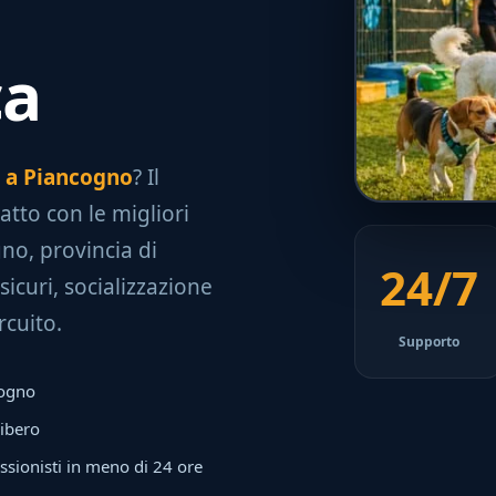
ca
le a Piancogno
? Il
tatto con le migliori
no, provincia di
24/7
sicuri, socializzazione
rcuito.
Supporto
cogno
libero
ssionisti in meno di 24 ore