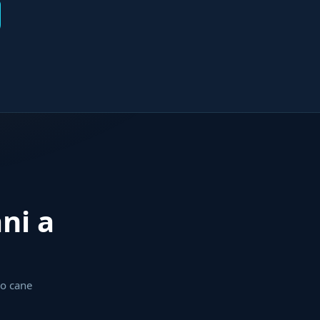
ani a
uo cane