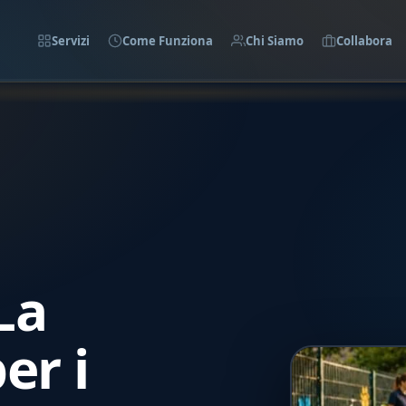
Servizi
Come Funziona
Chi Siamo
Collabora
La
er i