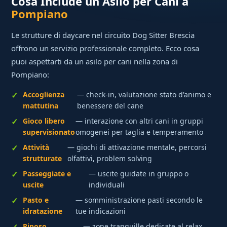
Cosa Include un Asilo per Cani a
Pompiano
Le strutture di daycare nel circuito Dog Sitter Brescia
offrono un servizio professionale completo. Ecco cosa
puoi aspettarti da un asilo per cani nella zona di
Pompiano:
Accoglienza
— check-in, valutazione stato d'animo e
mattutina
benessere del cane
Gioco libero
— interazione con altri cani in gruppi
supervisionato
omogenei per taglia e temperamento
Attività
— giochi di attivazione mentale, percorsi
strutturate
olfattivi, problem solving
Passeggiate e
— uscite guidate in gruppo o
uscite
individuali
Pasto e
— somministrazione pasti secondo le
idratazione
tue indicazioni
Riposo
— zone tranquille dedicate al relax