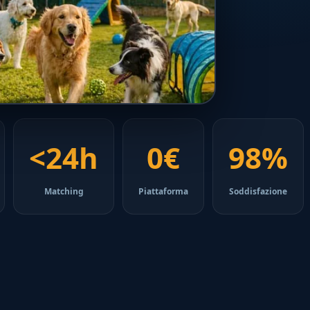
<24h
0€
98%
Matching
Piattaforma
Soddisfazione