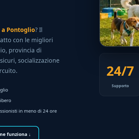
e a Pontoglio
? Il
tatto con le migliori
io, provincia di
sicuri, socializzazione
24/7
rcuito.
Supporto
glio
libero
ssionisti in meno di 24 ore
e funziona ↓