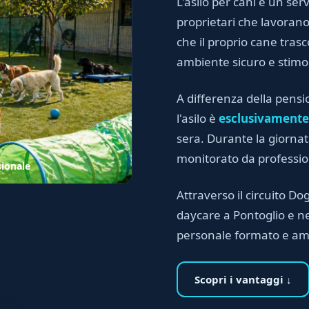
L'asilo per cani è un serv
proprietari che lavora
che il proprio cane trasc
ambiente sicuro e stimo
A differenza della pensi
l'asilo è
esclusivamente
sera. Durante la giornata
monitorato da professioni
sionale
Attraverso il circuito Dog
daycare a Pontoglio e nel
personale formato e am
Scopri i vantaggi ↓