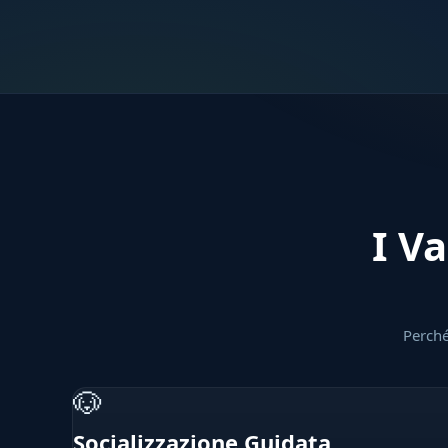
I Va
Perché
🐶
Socializzazione Guidata