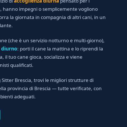
izio di
accoglienza diurna
pensato per i
no, hanno impegni o semplicemente vogliono
orra la giornata in compagnia di altri cani, in un
lante.
one (che è un servizio notturno e multi-giorno),
 diurno
: porti il cane la mattina e lo riprendi la
, il tuo cane gioca, socializza e viene
sti qualificati.
 Sitter Brescia, trovi le migliori strutture di
la provincia di Brescia — tutte verificate, con
bienti adeguati.