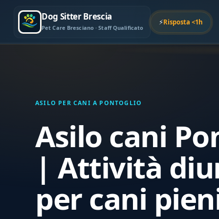
Dog Sitter Brescia
⚡
Risposta <1h
Pet Care Bresciano · Staff Qualificato
ASILO PER CANI A PONTOGLIO
Asilo cani Po
| Attività di
per cani pieni