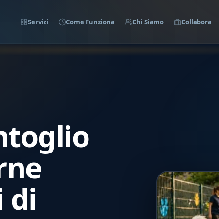
Servizi
Come Funziona
Chi Siamo
Collabora
ntoglio
urne
 di