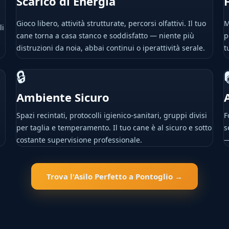
Scarico di Energia
Gioco libero, attività strutturate, percorsi olfattivi. Il tuo
M
li
cane torna a casa stanco e soddisfatto — niente più
p
distruzioni da noia, abbai continui o iperattività serale.
t
🔒
Ambiente Sicuro
Spazi recintati, protocolli igienico-sanitari, gruppi divisi
F
per taglia e temperamento. Il tuo cane è al sicuro e sotto
s
costante supervisione professionale.
—
Trova l'Asilo Perfetto a Pontoglio →