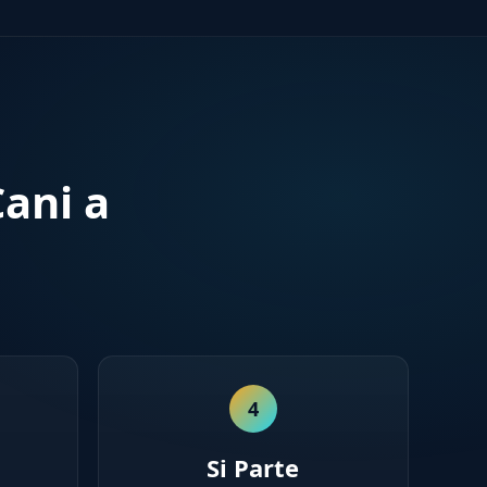
ani a
4
Si Parte