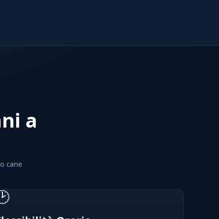
ani a
uo cane
🕑