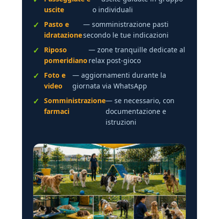
uscite
o individuali
Pasto e
— somministrazione pasti
idratazione
secondo le tue indicazioni
Riposo
— zone tranquille dedicate al
pomeridiano
relax post-gioco
Foto e
— aggiornamenti durante la
video
giornata via WhatsApp
Somministrazione
— se necessario, con
farmaci
documentazione e
istruzioni