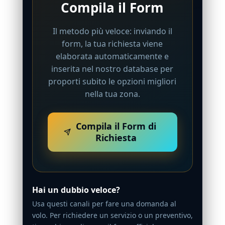
Compila il Form
Il metodo più veloce: inviando il
form, la tua richiesta viene
elaborata automaticamente e
inserita nel nostro database per
proporti subito le opzioni migliori
nella tua zona.
Compila il Form di
Richiesta
Hai un dubbio veloce?
Usa questi canali per fare una domanda al
volo. Per richiedere un servizio o un preventivo,