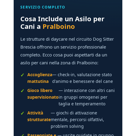
SERVIZIO COMPLETO
Cosa Include un Asilo per
Cani a
Pralboino
Le strutture di daycare nel circuito Dog Sitter
Brescia offrono un servizio professionale
completo. Ecco cosa puoi aspettarti da un
asilo per cani nella zona di Pralboino:
Accoglienza
— check-in, valutazione stato
mattutina
d'animo e benessere del cane
Gioco libero
— interazione con altri cani
supervisionato
in gruppi omogenei per
taglia e temperamento
Attività
— giochi di attivazione
strutturate
mentale, percorsi olfattivi,
problem solving
Passeggiate e
— uscite guidate in gruppo