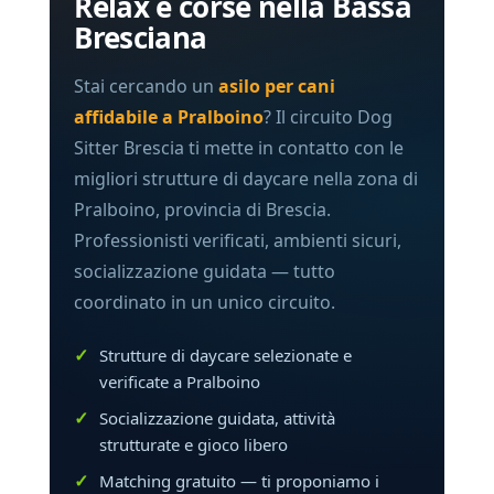
Relax e corse nella Bassa
Bresciana
Stai cercando un
asilo per cani
affidabile a Pralboino
? Il circuito Dog
Sitter Brescia ti mette in contatto con le
migliori strutture di daycare nella zona di
Pralboino, provincia di Brescia.
Professionisti verificati, ambienti sicuri,
socializzazione guidata — tutto
coordinato in un unico circuito.
Strutture di daycare selezionate e
verificate a Pralboino
Socializzazione guidata, attività
strutturate e gioco libero
Matching gratuito — ti proponiamo i