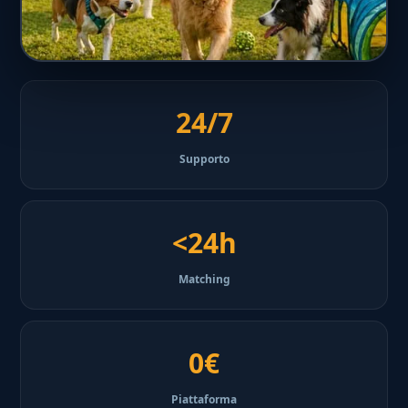
24/7
Supporto
<24h
Matching
0€
Piattaforma