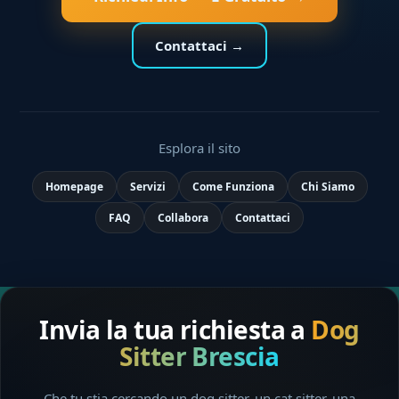
Contattaci →
Esplora il sito
Homepage
Servizi
Come Funziona
Chi Siamo
FAQ
Collabora
Contattaci
Invia la tua richiesta a
Dog
Sitter Brescia
Che tu stia cercando un dog sitter, un cat sitter, una