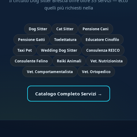
Il circuito Dog Sitter Brescia offre oltre 35 servizi — ecco
quelli più richiesti nella
Dog Sitter
Cat Sitter
Pensione Cani
Pensione Gatti
Toelettatura
Educatore Cinofilo
Taxi Pet
Wedding Dog Sitter
Consulenza REICO
Consulente Felino
Reiki Animali
Vet. Nutrizionista
Vet. Comportamentalista
Vet. Ortopedico
Catalogo Completo Servizi →