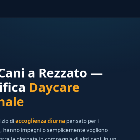
 Cani a Rezzato —
ifica
Daycare
nale
izio di
accoglienza diurna
pensato per i
no, hanno impegni o semplicemente vogliono
orra la giornata in compagnia di altri cani, in un