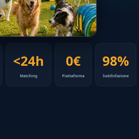
<24h
0€
98%
Matching
Piattaforma
Soddisfazione