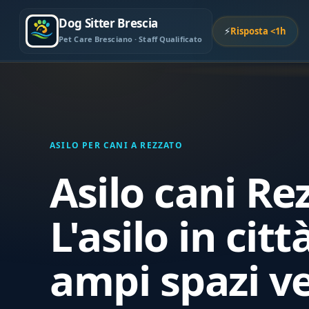
Dog Sitter Brescia
⚡
Risposta <1h
Pet Care Bresciano · Staff Qualificato
ASILO PER CANI A REZZATO
Asilo cani Re
L'asilo in citt
ampi spazi ve