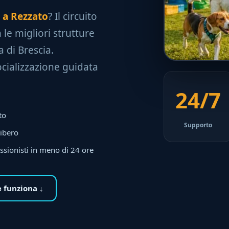
e a Rezzato
? Il circuito
 le migliori strutture
a di Brescia.
socializzazione guidata
24/7
to
Supporto
libero
ssionisti in meno di 24 ore
 funziona ↓