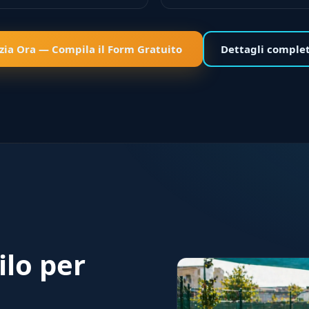
izia Ora — Compila il Form Gratuito
Dettagli comple
ilo per