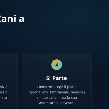
ani a
4
Si Parte
nizzi
Confermi, scegli il piano
ere gli
(giornaliero, settimanale, mensile)
ne si
e il tuo cane inizia la sua
avventura al daycare.