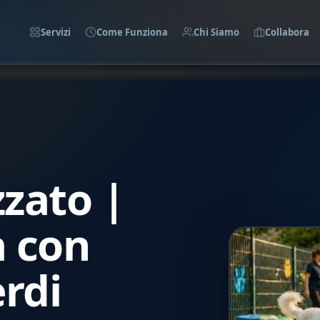
Servizi
Come Funziona
Chi Siamo
Collabora
zzato |
à con
rdi