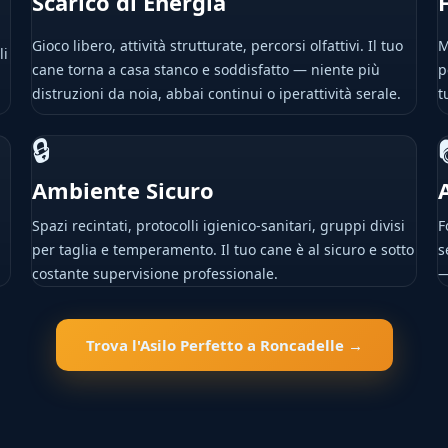
Scarico di Energia
Gioco libero, attività strutturate, percorsi olfattivi. Il tuo
M
li
cane torna a casa stanco e soddisfatto — niente più
p
distruzioni da noia, abbai continui o iperattività serale.
t
🔒
Ambiente Sicuro
Spazi recintati, protocolli igienico-sanitari, gruppi divisi
F
per taglia e temperamento. Il tuo cane è al sicuro e sotto
s
costante supervisione professionale.
—
Trova l'Asilo Perfetto a Roncadelle →