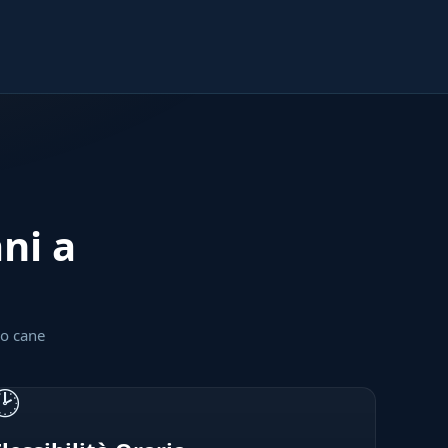
ani a
uo cane
🕑