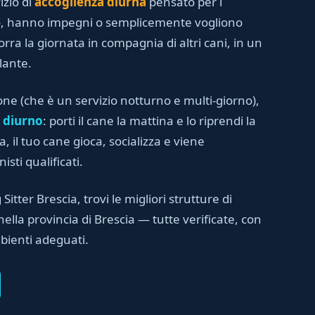
izio di
accoglienza diurna
pensato per i
no, hanno impegni o semplicemente vogliono
orra la giornata in compagnia di altri cani, in un
lante.
one (che è un servizio notturno e multi-giorno),
 diurno
: porti il cane la mattina e lo riprendi la
, il tuo cane gioca, socializza e viene
sti qualificati.
 Sitter Brescia, trovi le migliori strutture di
ella provincia di Brescia — tutte verificate, con
bienti adeguati.