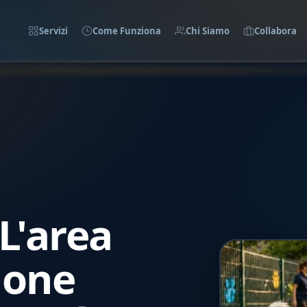
Servizi
Come Funziona
Chi Siamo
Collabora
L'area
zione