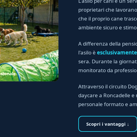
L'asilo per cani è un serv
proprietari che lavora
che il proprio cane trasc
ambiente sicuro e stimo
A differenza della pensi
l'asilo è
esclusivamente
sera. Durante la giornata
monitorato da professioni
ssionale
Attraverso il circuito Dog
daycare a Roncadelle e n
personale formato e am
Scopri i vantaggi ↓