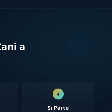
ani a
4
Si Parte