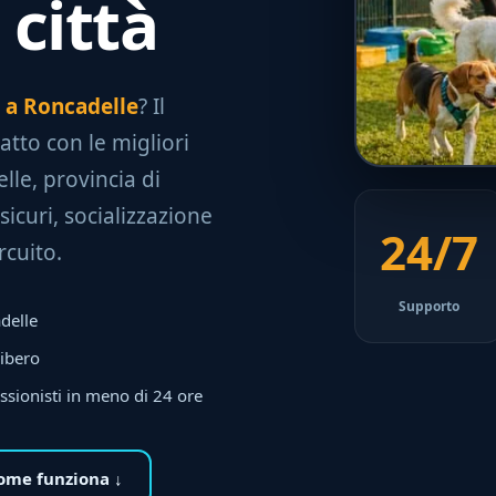
 città
e a Roncadelle
? Il
tatto con le migliori
lle, provincia di
sicuri, socializzazione
24/7
rcuito.
Supporto
adelle
libero
ssionisti in meno di 24 ore
ome funziona ↓