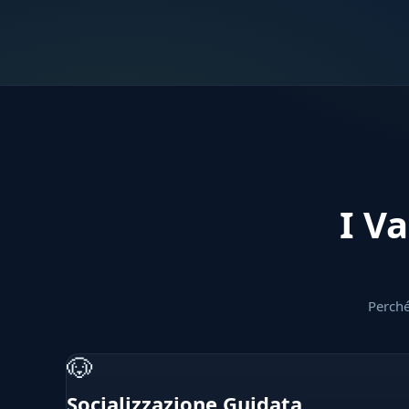
I Va
Perché
🐶
Socializzazione Guidata