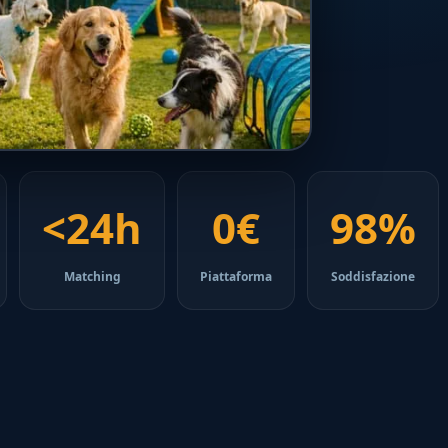
<24h
0€
98%
Matching
Piattaforma
Soddisfazione