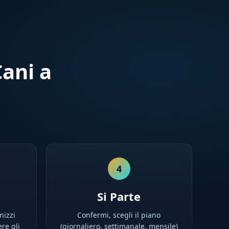
ani a
4
Si Parte
nizzi
Confermi, scegli il piano
ere gli
(giornaliero, settimanale, mensile)