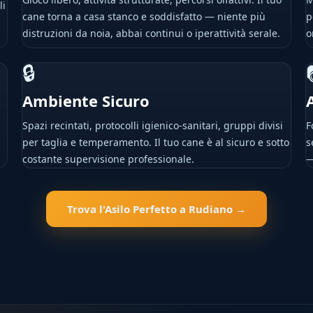
li
cane torna a casa stanco e soddisfatto — niente più
p
distruzioni da noia, abbai continui o iperattività serale.
o
🔒
Ambiente Sicuro
Spazi recintati, protocolli igienico-sanitari, gruppi divisi
F
per taglia e temperamento. Il tuo cane è al sicuro e sotto
s
costante supervisione professionale.
—
Trova l'Asilo Perfetto a Rudiano →