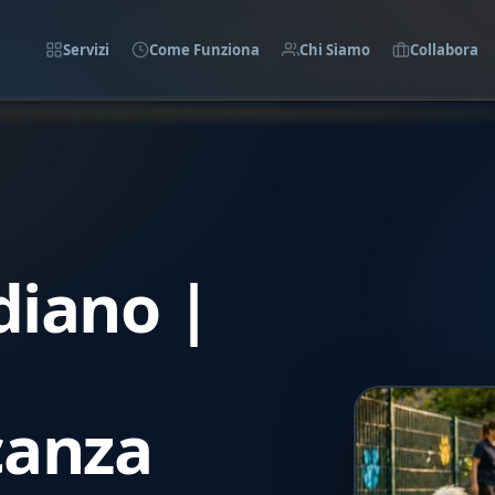
Servizi
Come Funziona
Chi Siamo
Collabora
diano |
canza