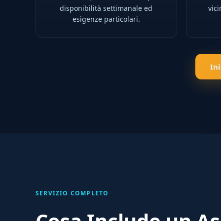
disponibilità settimanale ed
vic
esigenze particolari.
In
SERVIZIO COMPLETO
Cosa Include un As