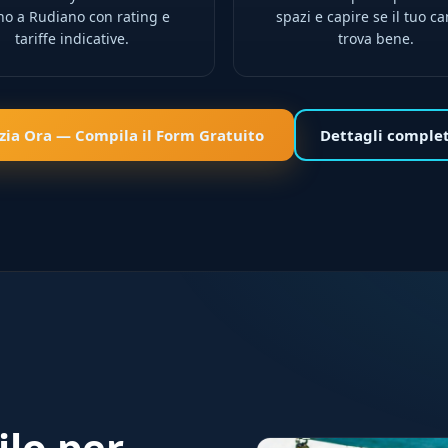
ino a Rudiano con rating e
spazi e capire se il tuo ca
tariffe indicative.
trova bene.
izia Ora — Compila il Form Gratuito
Dettagli comple
ilo per