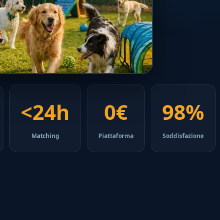
<24h
0€
98%
Matching
Piattaforma
Soddisfazione