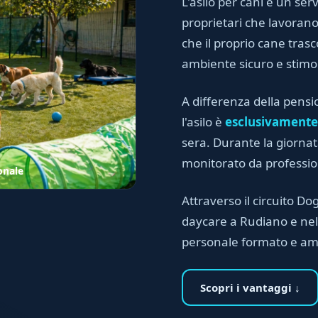
L'asilo per cani è un serv
proprietari che lavora
che il proprio cane trasc
ambiente sicuro e stimo
A differenza della pensi
l'asilo è
esclusivamente
sera. Durante la giornata
monitorato da professioni
onale
Attraverso il circuito Dog
daycare a Rudiano e nell
personale formato e am
Scopri i vantaggi ↓