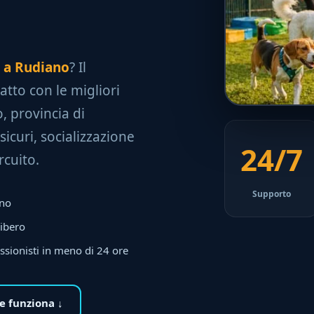
e a Rudiano
? Il
tatto con le migliori
, provincia di
sicuri, socializzazione
24/7
rcuito.
Supporto
ano
libero
ssionisti in meno di 24 ore
 funziona ↓