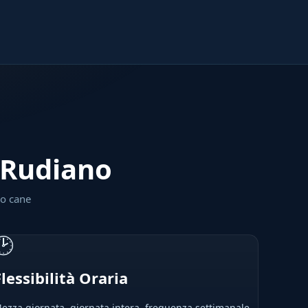
a Rudiano
uo cane
🕑
Flessibilità Oraria
ezza giornata, giornata intera, frequenza settimanale