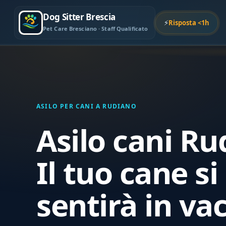
Dog Sitter Brescia
⚡
Risposta <1h
Pet Care Bresciano · Staff Qualificato
ASILO PER CANI A RUDIANO
Asilo cani Ru
Il tuo cane si
sentirà in va