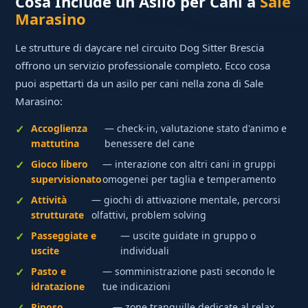
Cosa Include un Asilo per Cani a
Sale
Marasino
Le strutture di daycare nel circuito Dog Sitter Brescia
offrono un servizio professionale completo. Ecco cosa
puoi aspettarti da un asilo per cani nella zona di Sale
Marasino:
Accoglienza
— check-in, valutazione stato d'animo e
mattutina
benessere del cane
Gioco libero
— interazione con altri cani in gruppi
supervisionato
omogenei per taglia e temperamento
Attività
— giochi di attivazione mentale, percorsi
strutturate
olfattivi, problem solving
Passeggiate e
— uscite guidate in gruppo o
uscite
individuali
Pasto e
— somministrazione pasti secondo le
idratazione
tue indicazioni
Riposo
— zone tranquille dedicate al relax