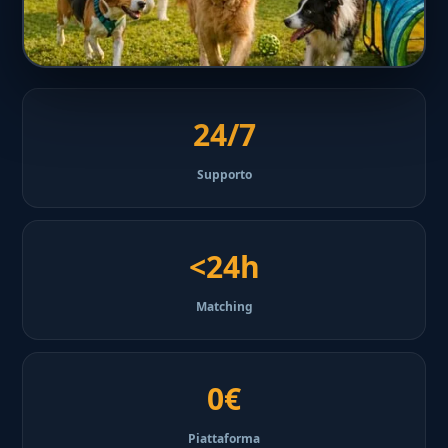
24/7
Supporto
<24h
Matching
0€
Piattaforma