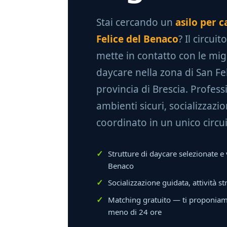
Stai cercando un
asilo per c
Felice del Benaco
? Il circui
mette in contatto con le migl
daycare nella zona di San Fe
provincia di Brescia. Professio
ambienti sicuri, socializzaz
coordinato in un unico circui
Strutture di daycare selezionate e 
Benaco
Socializzazione guidata, attività st
Matching gratuito — ti proponiamo 
meno di 24 ore