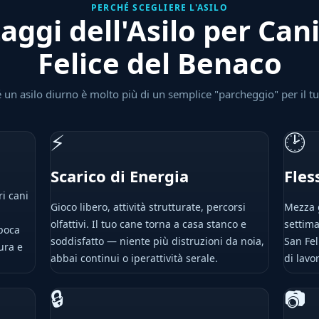
PERCHÉ SCEGLIERE L'ASILO
aggi dell'Asilo per Can
Felice del Benaco
 un asilo diurno è molto più di un semplice "parcheggio" per il t
⚡
🕑
a
Scarico di Energia
Fles
ri cani
Gioco libero, attività strutturate, percorsi
Mezza g
olfattivi. Il tuo cane torna a casa stanco e
settima
 poca
soddisfatto — niente più distruzioni da noia,
San Fel
ura e
abbai continui o iperattività serale.
di lavo
🔒
📷