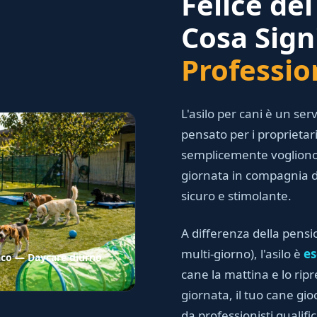
Felice de
Cosa Sign
Professio
L'asilo per cani è un serv
pensato per i proprieta
semplicemente vogliono c
giornata in compagnia di
sicuro e stimolante.
A differenza della pensi
multi-giorno), l'asilo è
es
naco — Daycare diurno
cane la mattina e lo ripr
giornata, il tuo cane gio
da professionisti qualific