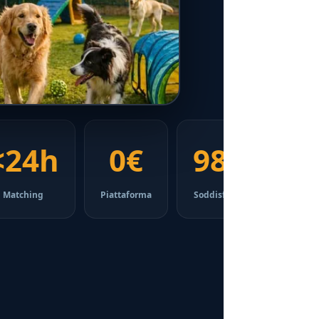
<24h
0€
98%
Matching
Piattaforma
Soddisfazione