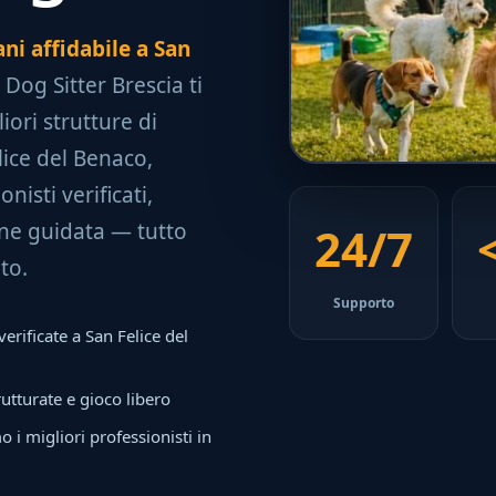
ani affidabile a San
to Dog Sitter Brescia ti
iori strutture di
lice del Benaco,
nisti verificati,
ione guidata — tutto
24/7
to.
Supporto
verificate a San Felice del
rutturate e gioco libero
i migliori professionisti in