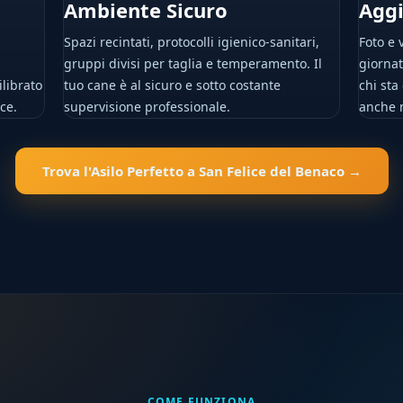
Ambiente Sicuro
Aggi
Spazi recintati, protocolli igienico-sanitari,
Foto e 
gruppi divisi per taglia e temperamento. Il
giornat
librato
tuo cane è al sicuro e sotto costante
chi sta
ce.
supervisione professionale.
anche m
Trova l'Asilo Perfetto a San Felice del Benaco →
COME FUNZIONA