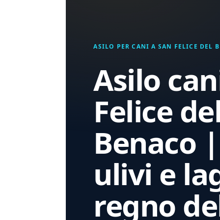
ASILO PER CANI A SAN FELICE DEL 
Asilo can
Felice de
Benaco |
ulivi e lag
regno de