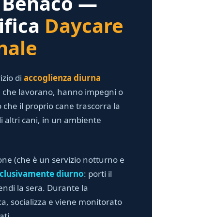
l Benaco —
ifica
Daycare
nale
izio di
accoglienza diurna
ri che lavorano, hanno impegni o
he il proprio cane trascorra la
 altri cani, in un ambiente
one (che è un servizio notturno e
clusivamente diurno
: porti il
endi la sera. Durante la
ca, socializza e viene monitorato
ati.