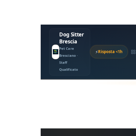
Dog Sitter
Brescia
Pet Care
⚡
Risposta <1h
Bresciano ·
Staff
Qualificato