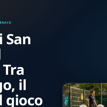
BENACO
i San
l
 Tra
o, il
l gioco