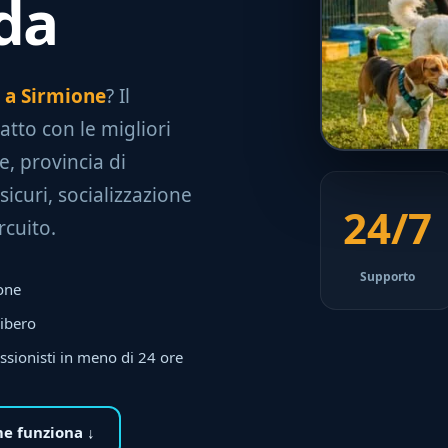
da
e a Sirmione
? Il
tatto con le migliori
e, provincia di
sicuri, socializzazione
24/7
rcuito.
Supporto
ione
libero
ssionisti in meno di 24 ore
e funziona ↓