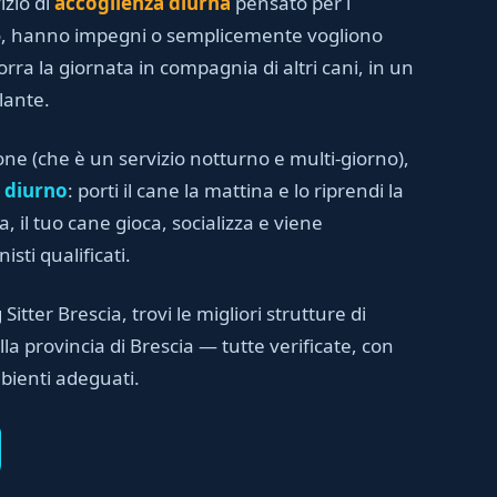
izio di
accoglienza diurna
pensato per i
no, hanno impegni o semplicemente vogliono
orra la giornata in compagnia di altri cani, in un
lante.
one (che è un servizio notturno e multi-giorno),
 diurno
: porti il cane la mattina e lo riprendi la
, il tuo cane gioca, socializza e viene
sti qualificati.
 Sitter Brescia, trovi le migliori strutture di
la provincia di Brescia — tutte verificate, con
bienti adeguati.