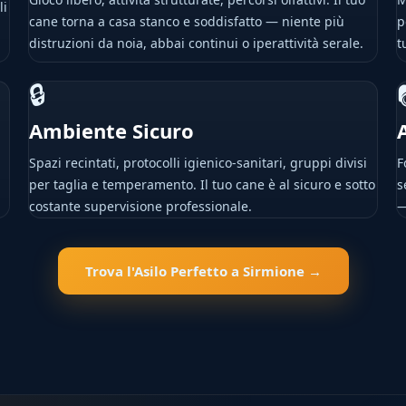
li
cane torna a casa stanco e soddisfatto — niente più
p
distruzioni da noia, abbai continui o iperattività serale.
t
🔒
Ambiente Sicuro
Spazi recintati, protocolli igienico-sanitari, gruppi divisi
F
per taglia e temperamento. Il tuo cane è al sicuro e sotto
s
costante supervisione professionale.
—
Trova l'Asilo Perfetto a Sirmione →