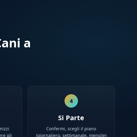
ani a
4
Si Parte
nizzi
Confermi, scegli il piano
ere gli
(giornaliero, settimanale, mensile)