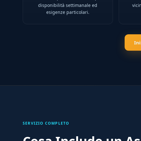
disponibilità settimanale ed
vici
esigenze particolari.
In
SERVIZIO COMPLETO
Cosa Include un As