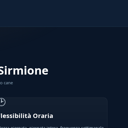
 Sirmione
uo cane
🕑
Flessibilità Oraria
ezza giornata, giornata intera, frequenza settimanale