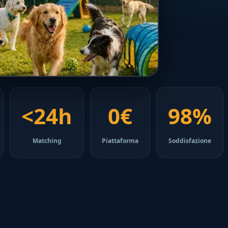
<24h
0€
98%
Matching
Piattaforma
Soddisfazione