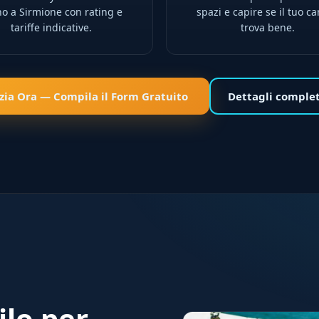
no a Sirmione con rating e
spazi e capire se il tuo ca
tariffe indicative.
trova bene.
izia Ora — Compila il Form Gratuito
Dettagli comple
ilo per