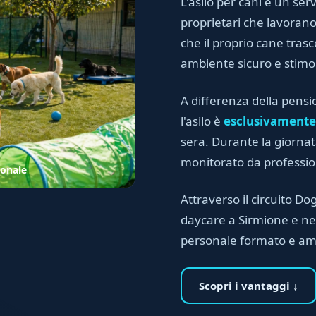
L'asilo per cani è un serv
proprietari che lavora
che il proprio cane trasc
ambiente sicuro e stimo
A differenza della pensi
l'asilo è
esclusivamente
sera. Durante la giornata
monitorato da professioni
ionale
Attraverso il circuito Dog
daycare a Sirmione e nel
personale formato e am
Scopri i vantaggi ↓