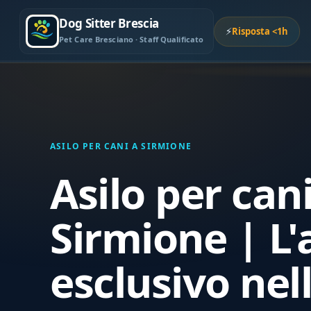
Dog Sitter Brescia
⚡
Risposta <1h
Pet Care Bresciano · Staff Qualificato
ASILO PER CANI A SIRMIONE
Asilo per can
Sirmione | L'
esclusivo nel