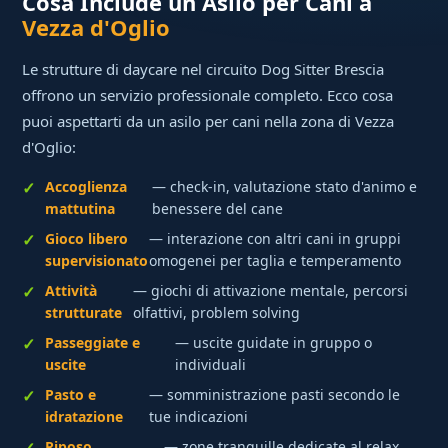
Cosa Include un Asilo per Cani a
Vezza d'Oglio
Le strutture di daycare nel circuito Dog Sitter Brescia
offrono un servizio professionale completo. Ecco cosa
puoi aspettarti da un asilo per cani nella zona di Vezza
d'Oglio:
Accoglienza
— check-in, valutazione stato d'animo e
mattutina
benessere del cane
Gioco libero
— interazione con altri cani in gruppi
supervisionato
omogenei per taglia e temperamento
Attività
— giochi di attivazione mentale, percorsi
strutturate
olfattivi, problem solving
Passeggiate e
— uscite guidate in gruppo o
uscite
individuali
Pasto e
— somministrazione pasti secondo le
idratazione
tue indicazioni
Riposo
— zone tranquille dedicate al relax