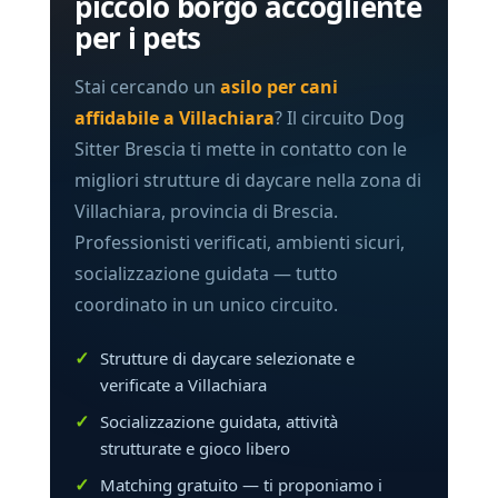
piccolo borgo accogliente
per i pets
Stai cercando un
asilo per cani
affidabile a Villachiara
? Il circuito Dog
Sitter Brescia ti mette in contatto con le
migliori strutture di daycare nella zona di
Villachiara, provincia di Brescia.
Professionisti verificati, ambienti sicuri,
socializzazione guidata — tutto
coordinato in un unico circuito.
Strutture di daycare selezionate e
verificate a Villachiara
Socializzazione guidata, attività
strutturate e gioco libero
Matching gratuito — ti proponiamo i