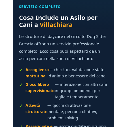
SERVIZIO COMPLETO
Cosa Include un Asilo per
Cani a
Villachiara
Le strutture di daycare nel circuito Dog Sitter
Brescia offrono un servizio professionale
completo. Ecco cosa puoi aspettarti da un
asilo per cani nella zona di Villachiara:
Accoglienza
— check-in, valutazione stato
mattutina
d'animo e benessere del cane
Gioco libero
— interazione con altri cani
supervisionato
in gruppi omogenei per
taglia e temperamento
Attività
— giochi di attivazione
strutturate
mentale, percorsi olfattivi,
problem solving
Passeggiate e
— uscite guidate in gruppo