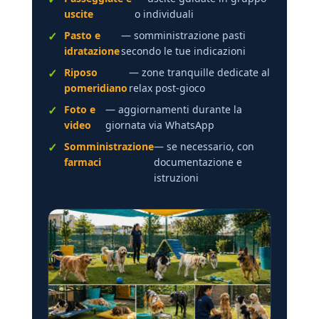
uscite
o individuali
Pasto e
— somministrazione pasti
idratazione
secondo le tue indicazioni
Riposo
— zone tranquille dedicate al
pomeridiano
relax post-gioco
Foto e
— aggiornamenti durante la
video
giornata via WhatsApp
Somministrazione
— se necessario, con
farmaci
documentazione e
istruzioni