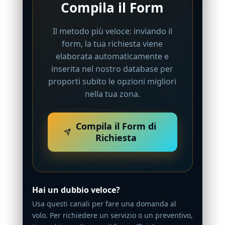
Compila il Form
Il metodo più veloce: inviando il
form, la tua richiesta viene
elaborata automaticamente e
inserita nel nostro database per
proporti subito le opzioni migliori
nella tua zona.
Compila il Form di
Richiesta
Hai un dubbio veloce?
Usa questi canali per fare una domanda al
volo. Per richiedere un servizio o un preventivo,