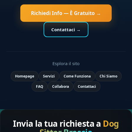
Richiedi Info — È Gratuito →
Contattaci →
Esplora il sito
Homepage
Servizi
Come Funziona
Chi Siamo
FAQ
Collabora
Contattaci
Invia la tua richiesta a
Dog