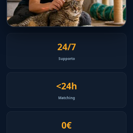
24/7
Supporto
<24h
Matching
0€