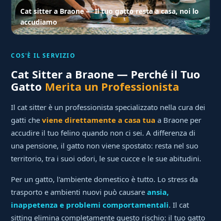
Cat sitter a Braone — Il tuo gatto resta a casa, noi lo
accudiamo
COS'È IL SERVIZIO
Cat Sitter a Braone — Perché il Tuo
Gatto
Merita un Professionista
Il cat sitter è un professionista specializzato nella cura dei
gatti che
viene direttamente a casa tua
a Braone per
accudire il tuo felino quando non ci sei. A differenza di
una pensione, il gatto non viene spostato: resta nel suo
territorio, tra i suoi odori, le sue cucce e le sue abitudini.
Per un gatto, l'ambiente domestico è tutto. Lo stress da
trasporto e ambienti nuovi può causare
ansia,
inappetenza e problemi comportamentali
. Il cat
sitting elimina completamente questo rischio: il tuo gatto