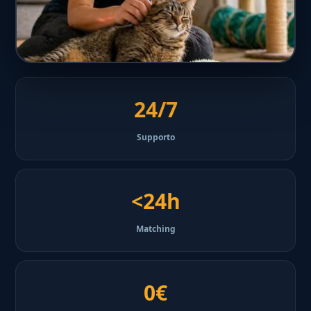
24/7
Supporto
<24h
Matching
0€