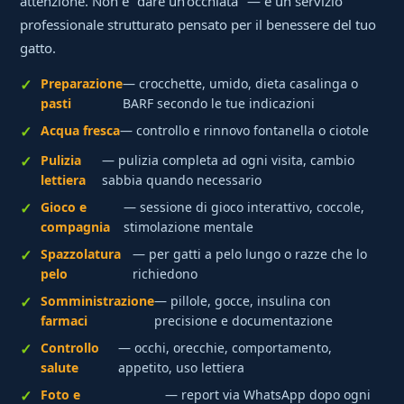
attenzione. Non è "dare un'occhiata" — è un servizio
professionale strutturato pensato per il benessere del tuo
gatto.
Preparazione
— crocchette, umido, dieta casalinga o
pasti
BARF secondo le tue indicazioni
Acqua fresca
— controllo e rinnovo fontanella o ciotole
Pulizia
— pulizia completa ad ogni visita, cambio
lettiera
sabbia quando necessario
Gioco e
— sessione di gioco interattivo, coccole,
compagnia
stimolazione mentale
Spazzolatura
— per gatti a pelo lungo o razze che lo
pelo
richiedono
Somministrazione
— pillole, gocce, insulina con
farmaci
precisione e documentazione
Controllo
— occhi, orecchie, comportamento,
salute
appetito, uso lettiera
Foto e
— report via WhatsApp dopo ogni