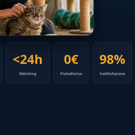
<24h
0€
98%
Matching
Piattaforma
Soddisfazione