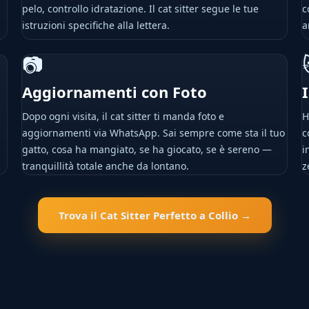
pelo, controllo idratazione. Il cat sitter segue le tue
c
istruzioni specifiche alla lettera.
a
📷
Aggiornamenti con Foto
Dopo ogni visita, il cat sitter ti manda foto e
H
aggiornamenti via WhatsApp. Sai sempre come sta il tuo
c
gatto, cosa ha mangiato, se ha giocato, se è sereno —
i
tranquillità totale anche da lontano.
z
Trova il Cat Sitter Perfetto a Collio →