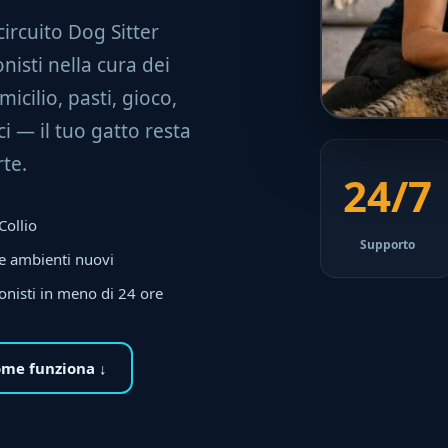
 circuito Dog Sitter
nisti nella cura dei
micilio, pasti, gioco,
i — il tuo gatto resta
te.
24/7
 Collio
Supporto
 e ambienti nuovi
onisti in meno di 24 ore
me funziona ↓