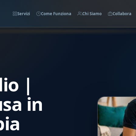
Servizi
Come Funziona
Chi Siamo
Collabora
lio |
usa in
pia