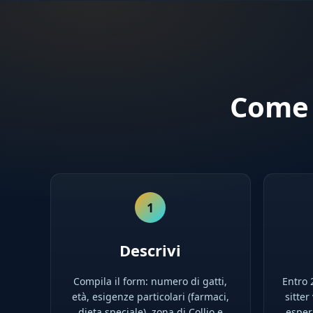
Come T
1
Descrivi
Compila il form: numero di gatti,
Entro 2
età, esigenze particolari (farmaci,
sitter
dieta speciale), zona di Collio e
esperi