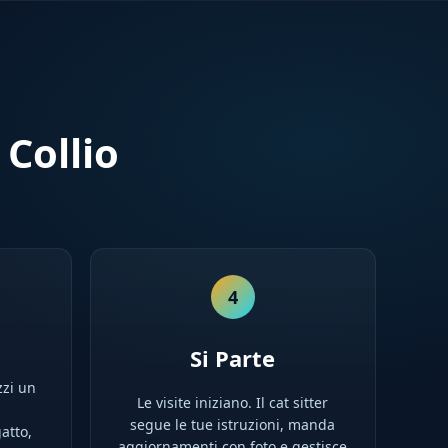
 Collio
4
Si Parte
zzi un
Le visite iniziano. Il cat sitter
l
segue le tue istruzioni, manda
atto,
aggiornamenti con foto e gestisce