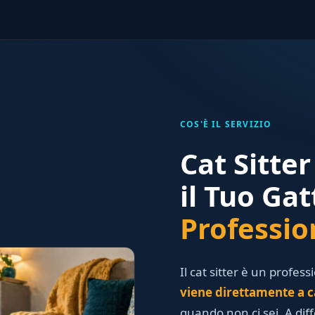
COS'È IL SERVIZIO
Cat Sitte
il Tuo Ga
Professio
Il cat sitter è un profess
viene direttamente a c
quando non ci sei. A dif