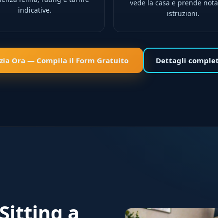
vede la casa e prende nota
indicative.
istruzioni.
izia Ora — Compila il Form Gratuito
Dettagli comple
Sitting a