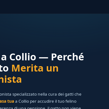
r a Collio — Perché
tto
Merita un
nista
ionista specializzato nella cura dei gatti che
asa tua
a Collio per accudire il tuo felino
ferenza di una pensione, il gatto non viene