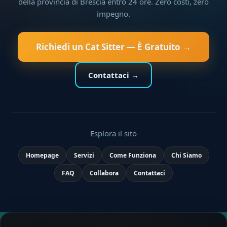
della provincia di Brescia entro 24 ore. Zero costi, zero
impegno.
Richiedi un Cat Sitter — È Gratuito →
Contattaci →
Esplora il sito
Homepage
Servizi
Come Funziona
Chi Siamo
FAQ
Collabora
Contattaci