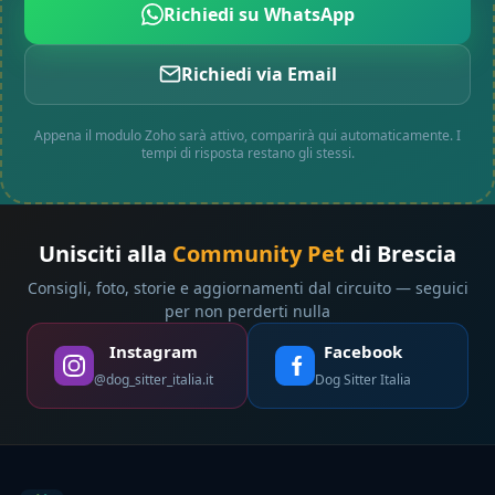
Richiedi su WhatsApp
Richiedi via Email
Appena il modulo Zoho sarà attivo, comparirà qui automaticamente. I
tempi di risposta restano gli stessi.
Unisciti alla
Community Pet
di Brescia
Consigli, foto, storie e aggiornamenti dal circuito — seguici
per non perderti nulla
Instagram
Facebook
@dog_sitter_italia.it
Dog Sitter Italia