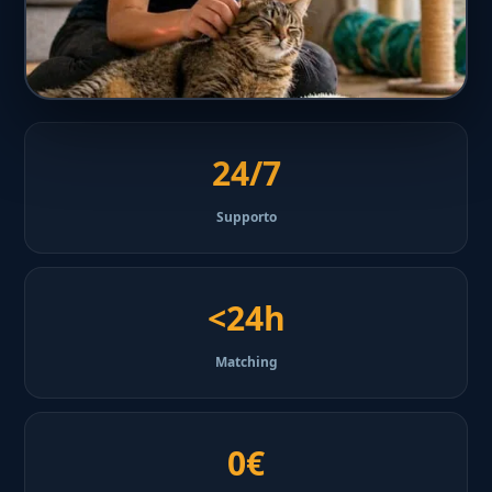
24/7
Supporto
<24h
Matching
0€