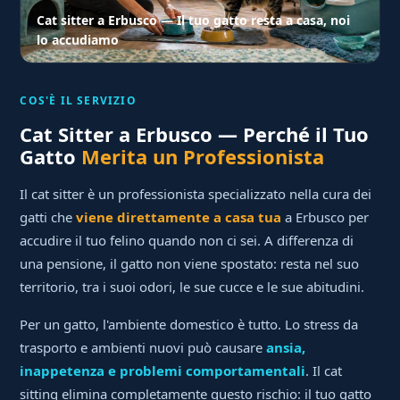
Cat sitter a Erbusco — Il tuo gatto resta a casa, noi
lo accudiamo
COS'È IL SERVIZIO
Cat Sitter a Erbusco — Perché il Tuo
Gatto
Merita un Professionista
Il cat sitter è un professionista specializzato nella cura dei
gatti che
viene direttamente a casa tua
a Erbusco per
accudire il tuo felino quando non ci sei. A differenza di
una pensione, il gatto non viene spostato: resta nel suo
territorio, tra i suoi odori, le sue cucce e le sue abitudini.
Per un gatto, l'ambiente domestico è tutto. Lo stress da
trasporto e ambienti nuovi può causare
ansia,
inappetenza e problemi comportamentali
. Il cat
sitting elimina completamente questo rischio: il tuo gatto