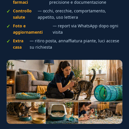
farmaci
precisione e documentazione
Controllo
— occhi, orecchie, comportamento,
salute
appetito, uso lettiera
Foto e
— report via WhatsApp dopo ogni
aggiornamenti
visita
Extra
— ritiro posta, annaffiatura piante, luci accese
casa
su richiesta