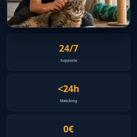
24/7
Supporto
<24h
Matching
0€