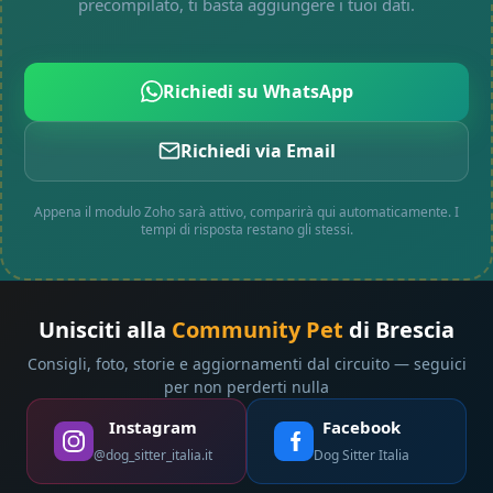
precompilato, ti basta aggiungere i tuoi dati.
Richiedi su WhatsApp
Richiedi via Email
Appena il modulo Zoho sarà attivo, comparirà qui automaticamente. I
tempi di risposta restano gli stessi.
Unisciti alla
Community Pet
di Brescia
Consigli, foto, storie e aggiornamenti dal circuito — seguici
per non perderti nulla
Instagram
Facebook
@dog_sitter_italia.it
Dog Sitter Italia