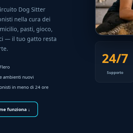
 circuito Dog Sitter
nisti nella cura dei
micilio, pasti, gioco,
i — il tuo gatto resta
te.
24/7
 Flero
Supporto
 e ambienti nuovi
onisti in meno di 24 ore
me funziona ↓