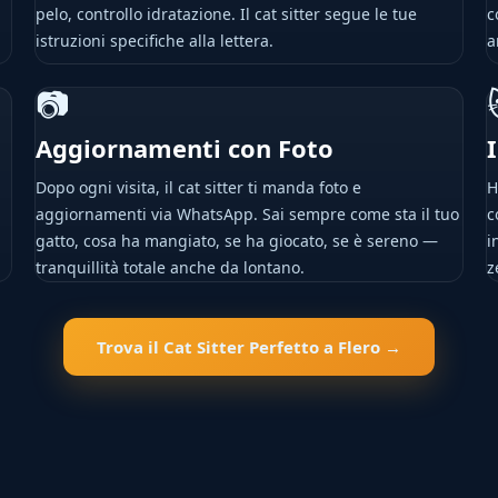
pelo, controllo idratazione. Il cat sitter segue le tue
c
istruzioni specifiche alla lettera.
a
📷
Aggiornamenti con Foto
Dopo ogni visita, il cat sitter ti manda foto e
H
aggiornamenti via WhatsApp. Sai sempre come sta il tuo
c
gatto, cosa ha mangiato, se ha giocato, se è sereno —
i
tranquillità totale anche da lontano.
z
Trova il Cat Sitter Perfetto a Flero →