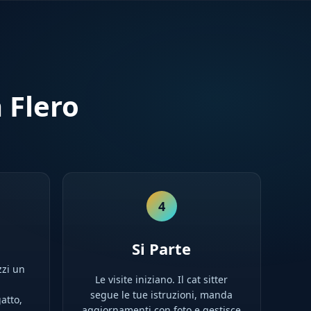
 Flero
4
Si Parte
zzi un
Le visite iniziano. Il cat sitter
l
segue le tue istruzioni, manda
atto,
aggiornamenti con foto e gestisce