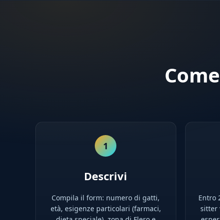
Come 
1
Descrivi
Compila il form: numero di gatti,
Entro 2
età, esigenze particolari (farmaci,
sitter
dieta speciale), zona di Flero e
esperi