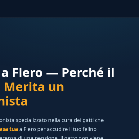
 a Flero — Perché il
o
Merita un
nista
ionista specializzato nella cura dei gatti che
asa tua
a Flero per accudire il tuo felino
ferenza di una pensione, il gatto non viene