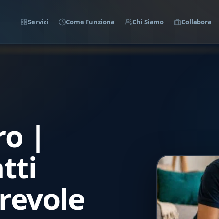
Servizi
Come Funziona
Chi Siamo
Collabora
ro |
tti
revole