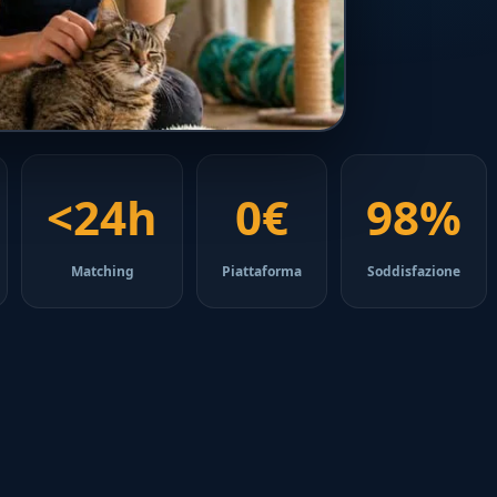
<24h
0€
98%
Matching
Piattaforma
Soddisfazione