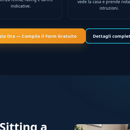
vede la casa e prende nota
indicative.
istruzioni.
izia Ora — Compila il Form Gratuito
Dettagli comple
Sitting a