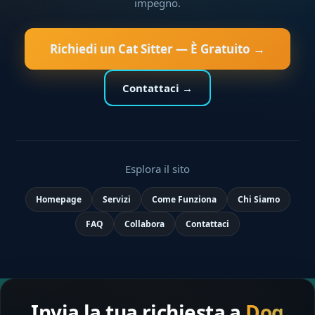
impegno.
Richiedi un Cat Sitter — È Gratuito →
Contattaci →
Esplora il sito
Homepage
Servizi
Come Funziona
Chi Siamo
FAQ
Collabora
Contattaci
Invia la tua richiesta a
Dog