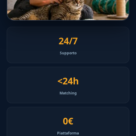
24/7
Supporto
<24h
Matching
0€
Piattaforma