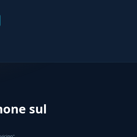
mone sul
 vicino"