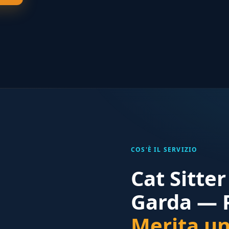
COS'È IL SERVIZIO
Cat Sitte
Garda — P
Merita un