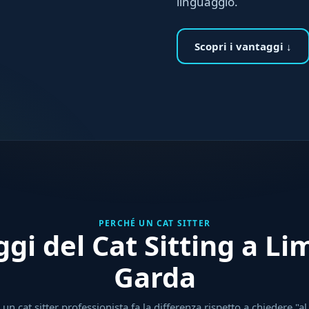
linguaggio.
Scopri i vantaggi ↓
PERCHÉ UN CAT SITTER
ggi del Cat Sitting a Li
Garda
un cat sitter professionista fa la differenza rispetto a chiedere "al