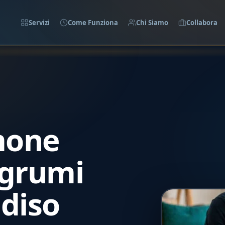
Servizi
Come Funziona
Chi Siamo
Collabora
imone
Agrumi
adiso