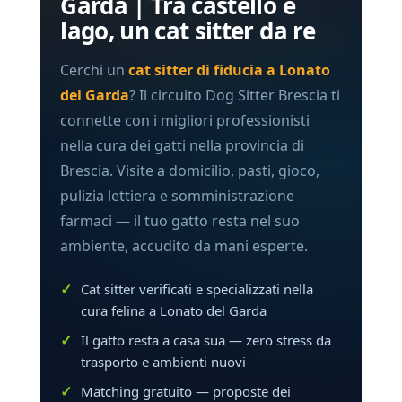
Garda | Tra castello e
lago, un cat sitter da re
Cerchi un
cat sitter di fiducia a Lonato
del Garda
? Il circuito Dog Sitter Brescia ti
connette con i migliori professionisti
nella cura dei gatti nella provincia di
Brescia. Visite a domicilio, pasti, gioco,
pulizia lettiera e somministrazione
farmaci — il tuo gatto resta nel suo
ambiente, accudito da mani esperte.
Cat sitter verificati e specializzati nella
cura felina a Lonato del Garda
Il gatto resta a casa sua — zero stress da
trasporto e ambienti nuovi
Matching gratuito — proposte dei