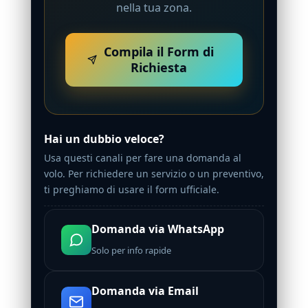
nella tua zona.
Compila il Form di
Richiesta
Hai un dubbio veloce?
Usa questi canali per fare una domanda al
volo. Per richiedere un servizio o un preventivo,
ti preghiamo di usare il form ufficiale.
Domanda via WhatsApp
Solo per info rapide
Domanda via Email