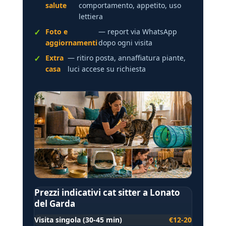
salute
comportamento, appetito, uso
lettiera
Foto e
— report via WhatsApp
aggiornamenti
dopo ogni visita
Extra
— ritiro posta, annaffiatura piante,
casa
luci accese su richiesta
Prezzi indicativi cat sitter a Lonato
del Garda
Visita singola (30-45 min)
€12-20