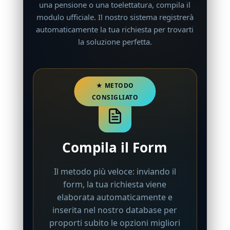
una pensione o una toelettatura, compila il
modulo ufficiale. Il nostro sistema registrerà
automaticamente la tua richiesta per trovarti
la soluzione perfetta.
Compila il Form
Il metodo più veloce: inviando il
form, la tua richiesta viene
elaborata automaticamente e
inserita nel nostro database per
proporti subito le opzioni migliori