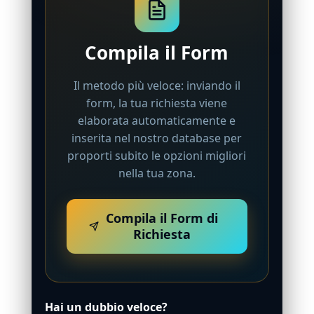
Compila il Form
Il metodo più veloce: inviando il
form, la tua richiesta viene
elaborata automaticamente e
inserita nel nostro database per
proporti subito le opzioni migliori
nella tua zona.
Compila il Form di
Richiesta
Hai un dubbio veloce?