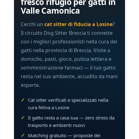
fresco rifugio per gatti in
Valle Camonica
Cerchi un
cat sitter di fiducia a Losine
?
Il circuito Dog Sitter Brescia ti connette
con i migliori professionisti nella cura dei
gatti nella provincia di Brescia. Visite a
domicilio, pasti, gioco, pulizia lettiera e
somministrazione farmaci — il tuo gatto
resta nel suo ambiente, accudito da mani
esperte.
Cat sitter verificati e specializzati nella
cura felina a Losine
Il gatto resta a casa sua — zero stress da
trasporto e ambienti nuovi
Matching gratuito — proposte dei