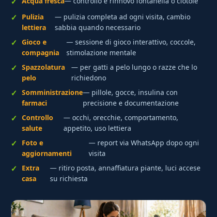
Acqua fresca
— controllo e rinnovo fontanella o ciotole
Pulizia
— pulizia completa ad ogni visita, cambio
lettiera
sabbia quando necessario
Gioco e
— sessione di gioco interattivo, coccole,
compagnia
stimolazione mentale
Spazzolatura
— per gatti a pelo lungo o razze che lo
pelo
richiedono
Somministrazione
— pillole, gocce, insulina con
farmaci
precisione e documentazione
Controllo
— occhi, orecchie, comportamento,
salute
appetito, uso lettiera
Foto e
— report via WhatsApp dopo ogni
aggiornamenti
visita
Extra
— ritiro posta, annaffiatura piante, luci accese
casa
su richiesta