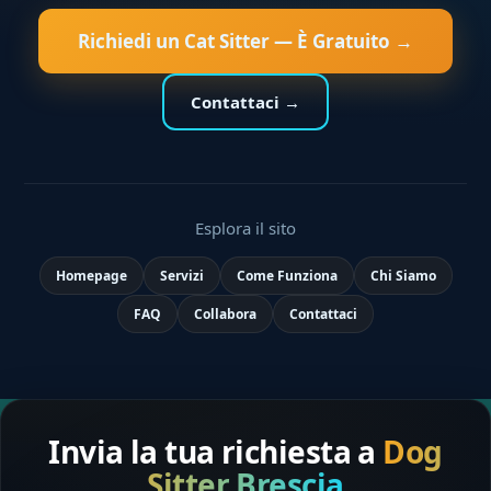
Richiedi un Cat Sitter — È Gratuito →
Contattaci →
Esplora il sito
Homepage
Servizi
Come Funziona
Chi Siamo
FAQ
Collabora
Contattaci
Invia la tua richiesta a
Dog
Sitter Brescia