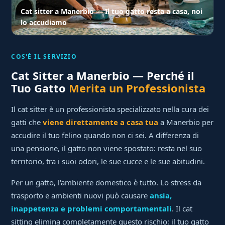
Cat sitter a Manerbio — Il tuo gatto resta a casa, noi
lo accudiamo
COS'È IL SERVIZIO
Cat Sitter a Manerbio — Perché il
Tuo Gatto
Merita un Professionista
Il cat sitter è un professionista specializzato nella cura dei
gatti che
viene direttamente a casa tua
a Manerbio per
accudire il tuo felino quando non ci sei. A differenza di
una pensione, il gatto non viene spostato: resta nel suo
territorio, tra i suoi odori, le sue cucce e le sue abitudini.
Per un gatto, l'ambiente domestico è tutto. Lo stress da
trasporto e ambienti nuovi può causare
ansia,
inappetenza e problemi comportamentali
. Il cat
sitting elimina completamente questo rischio: il tuo gatto