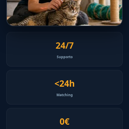
24/7
Supporto
<24h
Matching
0€