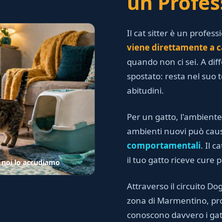
un Profes
Il cat sitter è un profess
viene direttamente a c
quando non ci sei. A dif
spostato: resta nel suo te
abitudini.
Per un gatto, l'ambiente
ambienti nuovi può ca
comportamentali
. Il 
il tuo gatto riceve cure 
, noi lo accudiamo
Attraverso il circuito Dog 
zona di Marmentino, prov
conoscono davvero i gatti