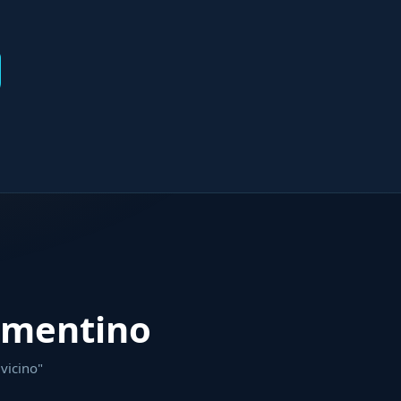
armentino
 vicino"