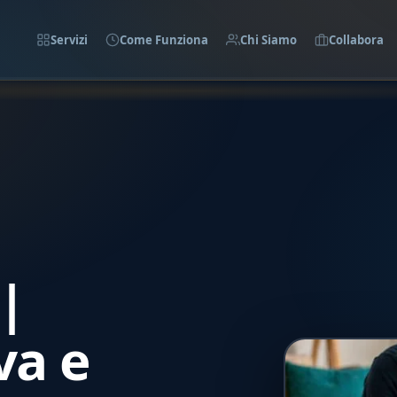
Servizi
Come Funziona
Chi Siamo
Collabora
|
va e