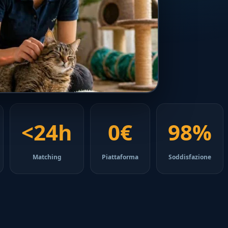
<24h
0€
98%
Matching
Piattaforma
Soddisfazione