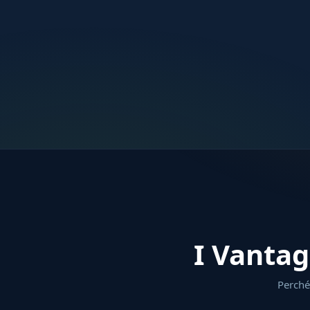
I Vantag
Perché 