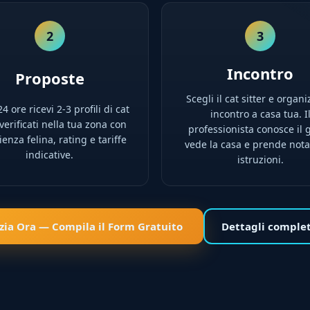
2
3
Incontro
Proposte
Scegli il cat sitter e organi
4 ore ricevi 2-3 profili di cat
incontro a casa tua. I
 verificati nella tua zona con
professionista conosce il g
enza felina, rating e tariffe
vede la casa e prende nota
indicative.
istruzioni.
izia Ora — Compila il Form Gratuito
Dettagli comple