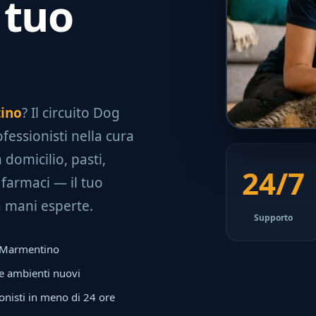
 tuo
tino
? Il circuito Dog
ofessionisti nella cura
a domicilio, pasti,
24/7
 farmaci — il tuo
a mani esperte.
Supporto
a a Marmentino
 e ambienti nuovi
onisti in meno di 24 ore