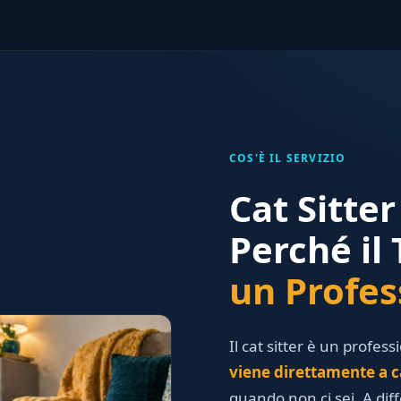
COS'È IL SERVIZIO
Cat Sitte
Perché il
un Profes
Il cat sitter è un profess
viene direttamente a c
quando non ci sei. A dif