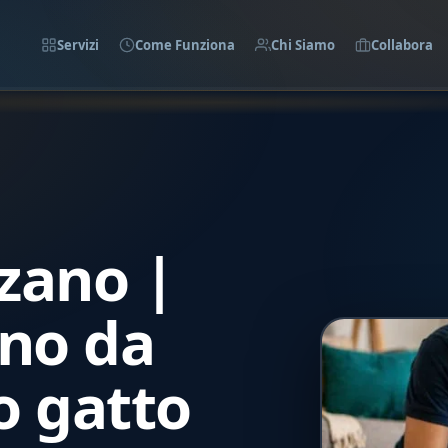
Servizi
Come Funziona
Chi Siamo
Collabora
lzano |
ano da
uo gatto