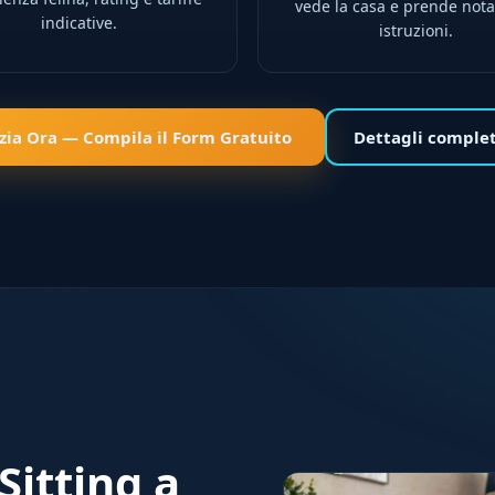
vede la casa e prende nota
indicative.
istruzioni.
izia Ora — Compila il Form Gratuito
Dettagli comple
Sitting a