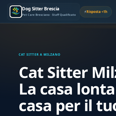
Dog Sitter Brescia
⚡
Risposta <1h
Pet Care Bresciano · Staff Qualificato
CAT SITTER A MILZANO
Cat Sitter Mi
La casa lont
casa per il t