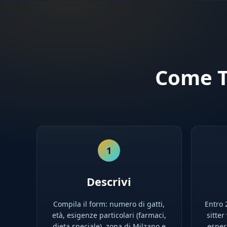
Come T
1
Descrivi
Compila il form: numero di gatti,
Entro 2
età, esigenze particolari (farmaci,
sitter
dieta speciale), zona di Milzano e
esperi