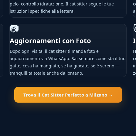
pelo, controllo idratazione. Il cat sitter segue le tue
c
istruzioni specifiche alla lettera.
a
📷
Aggiornamenti con Foto
Dopo ogni visita, il cat sitter ti manda foto e
H
aggiornamenti via WhatsApp. Sai sempre come sta il tuo
c
gatto, cosa ha mangiato, se ha giocato, se è sereno —
i
tranquillità totale anche da lontano.
z
Trova il Cat Sitter Perfetto a Milzano →