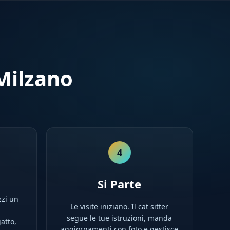
Milzano
4
Si Parte
zzi un
Le visite iniziano. Il cat sitter
l
segue le tue istruzioni, manda
atto,
aggiornamenti con foto e gestisce