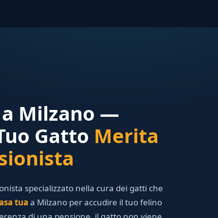
r a Milzano —
 Tuo Gatto
Merita
sionista
ionista specializzato nella cura dei gatti che
asa tua
a Milzano per accudire il tuo felino
ferenza di una pensione, il gatto non viene