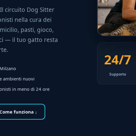
 Il circuito Dog Sitter
nisti nella cura dei
micilio, pasti, gioco,
i — il tuo gatto resta
te.
24/7
a Milzano
Supporto
 e ambienti nuovi
onisti in meno di 24 ore
Come funziona ↓