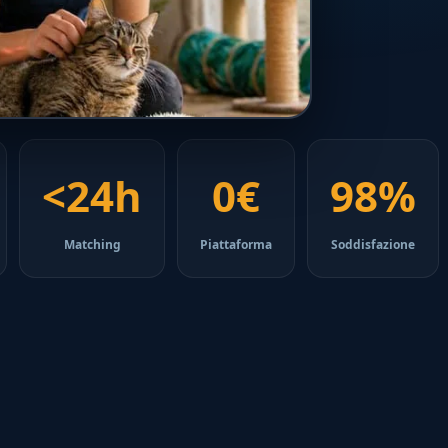
<24h
0€
98%
Matching
Piattaforma
Soddisfazione