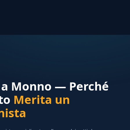
r a Monno — Perché
tto
Merita un
nista