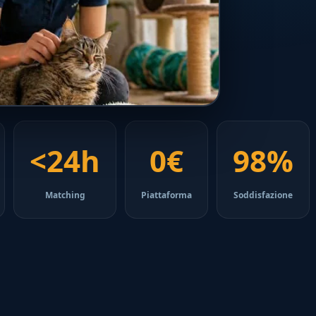
<24h
0€
98%
Matching
Piattaforma
Soddisfazione