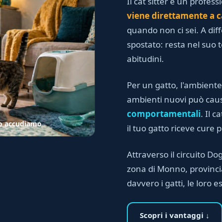
Il cat sitter è un profess
viene direttamente a c
quando non ci sei. A dif
spostato: resta nel suo te
abitudini.
Per un gatto, l'ambiente
ambienti nuovi può ca
comportamentali
. Il 
 lo accudiamo
il tuo gatto riceve cure 
Attraverso il circuito Dog 
zona di Monno, provinci
davvero i gatti, le loro e
Scopri i vantaggi ↓