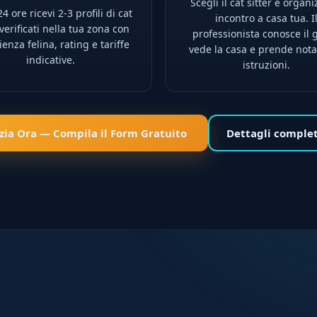
Scegli il cat sitter e organi
4 ore ricevi 2-3 profili di cat
incontro a casa tua. I
 verificati nella tua zona con
professionista conosce il g
enza felina, rating e tariffe
vede la casa e prende nota
indicative.
istruzioni.
izia Ora — Compila il Form Gratuito
Dettagli comple