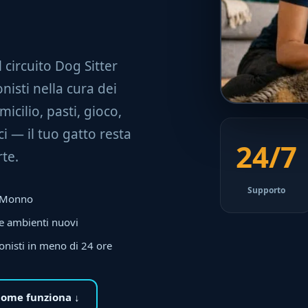
Il circuito Dog Sitter
nisti nella cura dei
micilio, pasti, gioco,
i — il tuo gatto resta
24/7
te.
Supporto
 a Monno
 e ambienti nuovi
onisti in meno di 24 ore
ome funziona ↓