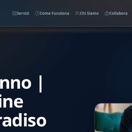
Servizi
Come Funziona
Chi Siamo
Collabora
onno |
ine
radiso