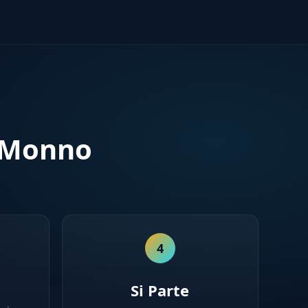
a Monno
4
Si Parte