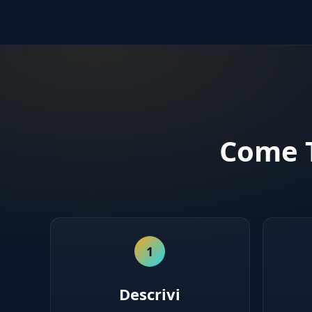
Come T
1
Descrivi