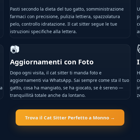
Pasti secondo la dieta del tuo gatto, somministrazione
U
farmaci con precisione, pulizia lettiera, spazzolatura
p
pelo, controllo idratazione. Il cat sitter segue le tue
c
istruzioni specifiche alla lettera.
a
📷
Aggiornamenti con Foto
Dopo ogni visita, il cat sitter ti manda foto e
H
aggiornamenti via WhatsApp. Sai sempre come sta il tuo
c
ta
gatto, cosa ha mangiato, se ha giocato, se è sereno —
i
tranquillità totale anche da lontano.
z
Trova il Cat Sitter Perfetto a Monno →