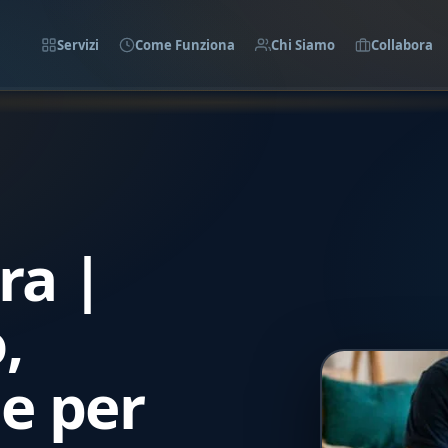
Servizi
Come Funziona
Chi Siamo
Collabora
ra |
,
e per