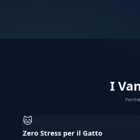
I Va
Perché 
🐱
Zero Stress per il Gatto