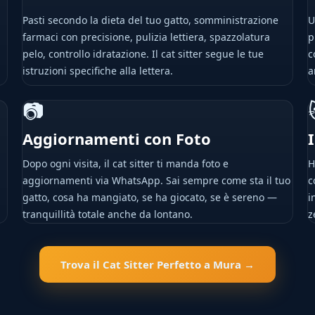
Pasti secondo la dieta del tuo gatto, somministrazione
U
farmaci con precisione, pulizia lettiera, spazzolatura
p
pelo, controllo idratazione. Il cat sitter segue le tue
c
istruzioni specifiche alla lettera.
a
📷
Aggiornamenti con Foto
Dopo ogni visita, il cat sitter ti manda foto e
H
aggiornamenti via WhatsApp. Sai sempre come sta il tuo
c
gatto, cosa ha mangiato, se ha giocato, se è sereno —
i
tranquillità totale anche da lontano.
z
Trova il Cat Sitter Perfetto a Mura →