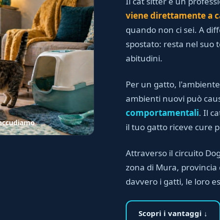
Il cat sitter è un profess
viene direttamente a c
quando non ci sei. A dif
spostato: resta nel suo te
abitudini.
Per un gatto, l'ambiente
ambienti nuovi può ca
comportamentali
. Il 
o accudiamo
il tuo gatto riceve cure 
Attraverso il circuito Dog 
zona di Mura, provincia 
davvero i gatti, le loro e
Scopri i vantaggi ↓