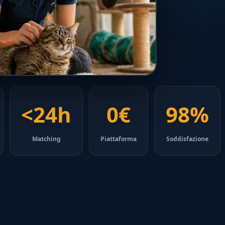
<24h
0€
98%
Matching
Piattaforma
Soddisfazione