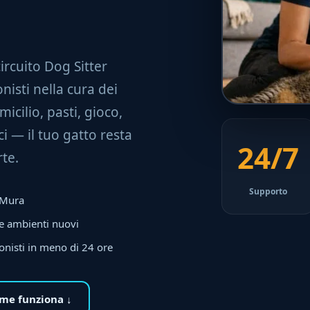
 circuito Dog Sitter
nisti nella cura dei
micilio, pasti, gioco,
i — il tuo gatto resta
24/7
te.
Supporto
a Mura
 e ambienti nuovi
onisti in meno di 24 ore
me funziona ↓