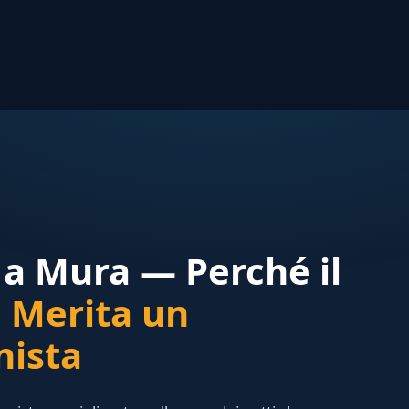
r a Mura — Perché il
o
Merita un
nista