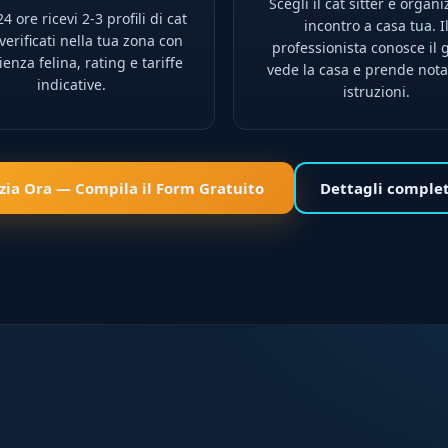
Scegli il cat sitter e organi
4 ore ricevi 2-3 profili di cat
incontro a casa tua. I
 verificati nella tua zona con
professionista conosce il g
enza felina, rating e tariffe
vede la casa e prende nota
indicative.
istruzioni.
izia Ora — Compila il Form Gratuito
Dettagli comple