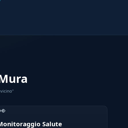
 Mura
 vicino"
👀
Monitoraggio Salute