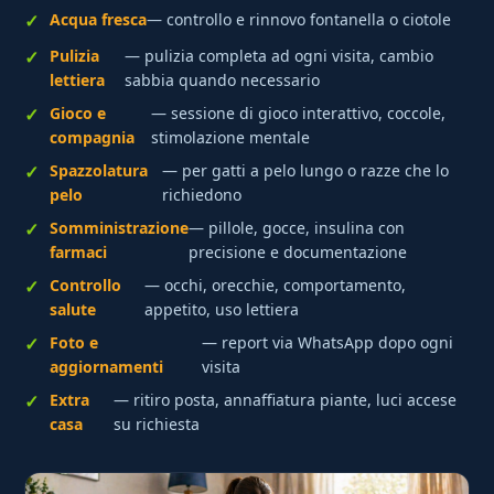
Acqua fresca
— controllo e rinnovo fontanella o ciotole
Pulizia
— pulizia completa ad ogni visita, cambio
lettiera
sabbia quando necessario
Gioco e
— sessione di gioco interattivo, coccole,
compagnia
stimolazione mentale
Spazzolatura
— per gatti a pelo lungo o razze che lo
pelo
richiedono
Somministrazione
— pillole, gocce, insulina con
farmaci
precisione e documentazione
Controllo
— occhi, orecchie, comportamento,
salute
appetito, uso lettiera
Foto e
— report via WhatsApp dopo ogni
aggiornamenti
visita
Extra
— ritiro posta, annaffiatura piante, luci accese
casa
su richiesta