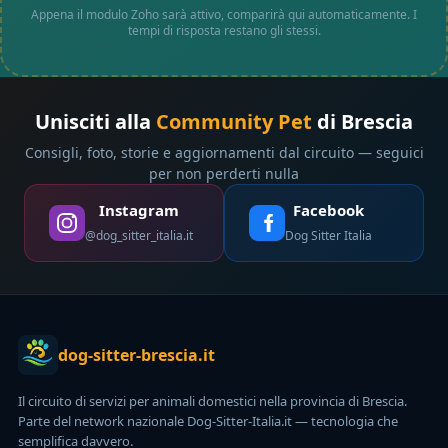
Appena il modulo Zoho sarà attivo, comparirà qui automaticamente. I
tempi di risposta restano gli stessi.
Unisciti alla
Community Pet
di Brescia
Consigli, foto, storie e aggiornamenti dal circuito — seguici
per non perderti nulla
Instagram
Facebook
@dog_sitter_italia.it
Dog Sitter Italia
dog-sitter-brescia.it
Il circuito di servizi per animali domestici nella provincia di Brescia.
Parte del network nazionale Dog-Sitter-Italia.it — tecnologia che
semplifica davvero.