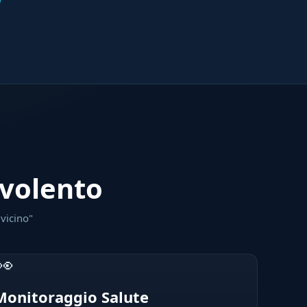
uvolento
 vicino"
👀
Monitoraggio Salute