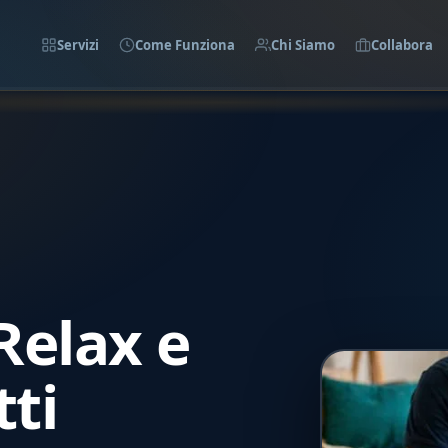
Servizi
Come Funziona
Chi Siamo
Collabora
Relax e
tti