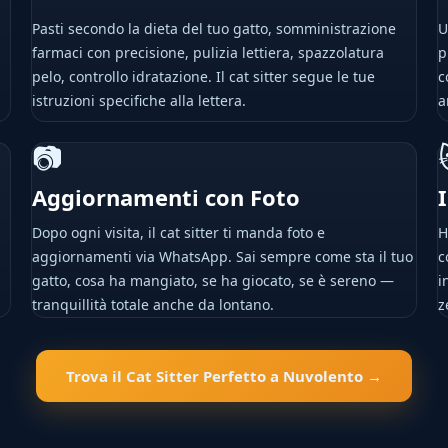
Pasti secondo la dieta del tuo gatto, somministrazione
U
farmaci con precisione, pulizia lettiera, spazzolatura
p
pelo, controllo idratazione. Il cat sitter segue le tue
c
istruzioni specifiche alla lettera.
a
📷
Aggiornamenti con Foto
Dopo ogni visita, il cat sitter ti manda foto e
H
aggiornamenti via WhatsApp. Sai sempre come sta il tuo
c
gatto, cosa ha mangiato, se ha giocato, se è sereno —
i
tranquillità totale anche da lontano.
z
Trova il Cat Sitter Perfetto a Nuvolento →