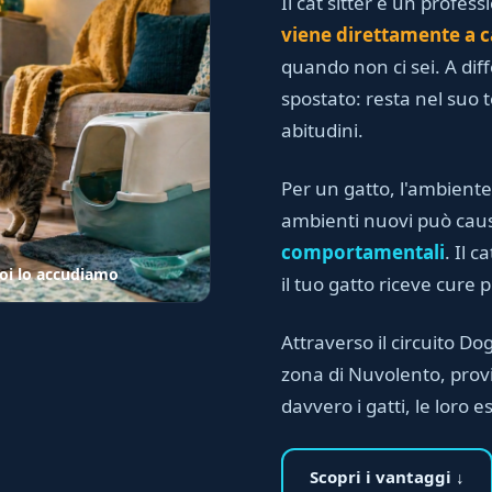
Il cat sitter è un profess
viene direttamente a c
quando non ci sei. A dif
spostato: resta nel suo te
abitudini.
Per un gatto, l'ambiente
ambienti nuovi può ca
comportamentali
. Il 
noi lo accudiamo
il tuo gatto riceve cure 
Attraverso il circuito Dog 
zona di Nuvolento, prov
davvero i gatti, le loro e
Scopri i vantaggi ↓