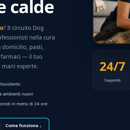
e calde
to
? Il circuito Dog
ofessionisti nella cura
a domicilio, pasti,
 farmaci — il tuo
24/7
a mani esperte.
Supporto
 a Nuvolento
 e ambienti nuovi
onisti in meno di 24 ore
Come funziona ↓