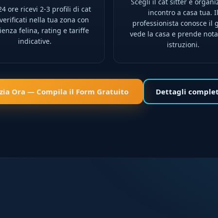
Scegli il cat sitter e organi
4 ore ricevi 2-3 profili di cat
incontro a casa tua. I
 verificati nella tua zona con
professionista conosce il g
enza felina, rating e tariffe
vede la casa e prende nota
indicative.
istruzioni.
izia Ora — Compila il Form Gratuito
Dettagli comple