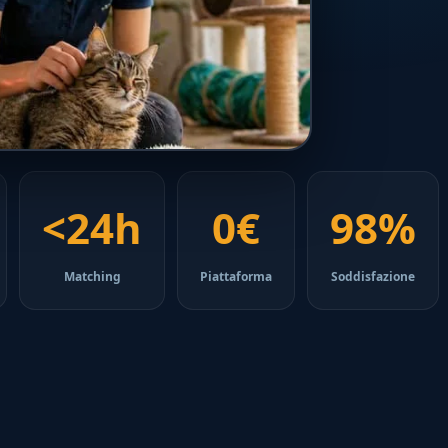
<24h
0€
98%
Matching
Piattaforma
Soddisfazione