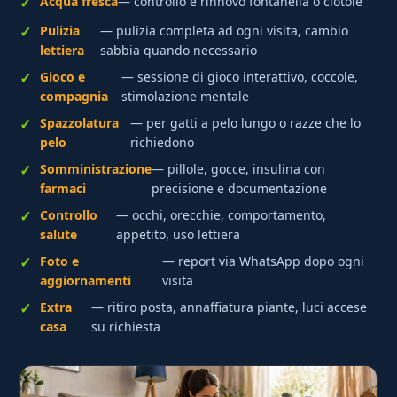
Acqua fresca
— controllo e rinnovo fontanella o ciotole
Pulizia
— pulizia completa ad ogni visita, cambio
lettiera
sabbia quando necessario
Gioco e
— sessione di gioco interattivo, coccole,
compagnia
stimolazione mentale
Spazzolatura
— per gatti a pelo lungo o razze che lo
pelo
richiedono
Somministrazione
— pillole, gocce, insulina con
farmaci
precisione e documentazione
Controllo
— occhi, orecchie, comportamento,
salute
appetito, uso lettiera
Foto e
— report via WhatsApp dopo ogni
aggiornamenti
visita
Extra
— ritiro posta, annaffiatura piante, luci accese
casa
su richiesta