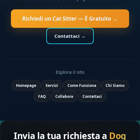
Richiedi un Cat Sitter — È Gratuito →
Contattaci →
Esplora il sito
Homepage
Servizi
Come Funziona
Chi Siamo
FAQ
Collabora
Contattaci
Invia la tua richiesta a
Dog